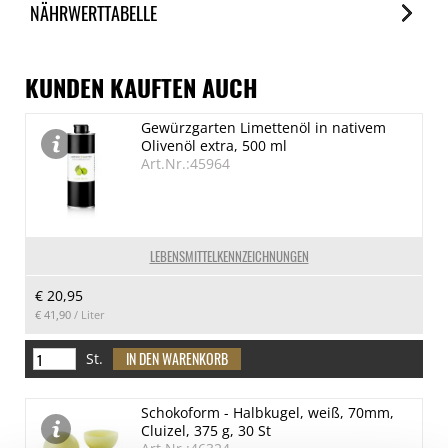
NÄHRWERTTABELLE
Nährwerte
je 100ml
KUNDEN KAUFTEN AUCH
Brennwert
Gewürzgarten Limettenöl in nativem
931 kJ/219 kcal
Olivenöl extra, 500 ml
Fett
Art.Nr.:45964
< 0.5 g
davon gesättigte Fettsäuren
< 0.1 g
LEBENSMITTELKENNZEICHNUNGEN
Kohlenhydrate
€ 20,95
53 g
€ 41,90
/ Liter
davon Zucker
46 g
St.
Eiweiß
Schokoform - Halbkugel, weiß, 70mm,
1.4 g
Cluizel, 375 g, 30 St
Salz