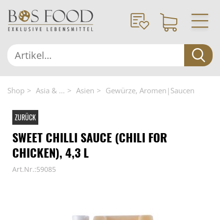
Shop
Asia & ...
Asien
Gewürze, Aromen|Saucen
ZURÜCK
SWEET CHILLI SAUCE (CHILI FOR
CHICKEN), 4,3 L
Art.Nr.:59085