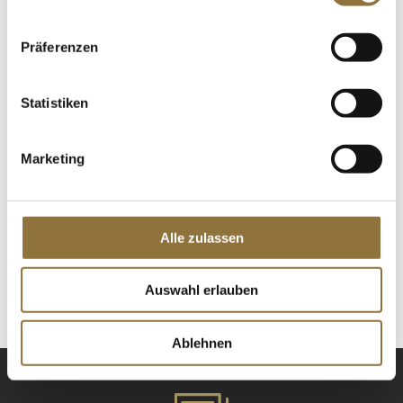
St.
Präferenzen
Hummus Tahini - Kichererbsenpüree
mit Sesam, Chotura Garden, 850 g
Statistiken
Art.Nr.:11145
Marketing
LEBENSMITTELKENNZEICHNUNGEN
€ 6,50
Alle zulassen
€ 7,65
/ kg
St.
Auswahl erlauben
Ablehnen