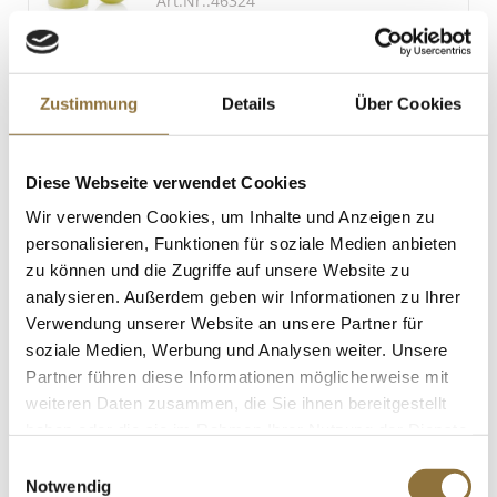
Art.Nr.:46324
3.5 g
LEBENSMITTELKENNZEICHNUNGEN
Zustimmung
Details
Über Cookies
€ 47,36
€ 126,29
/ kg
Diese Webseite verwendet Cookies
St.
Wir verwenden Cookies, um Inhalte und Anzeigen zu
personalisieren, Funktionen für soziale Medien anbieten
zu können und die Zugriffe auf unsere Website zu
Limettenblätter/ Kaffirblätter, TK, 100 g
Art.Nr.:44980
analysieren. Außerdem geben wir Informationen zu Ihrer
Verwendung unserer Website an unsere Partner für
soziale Medien, Werbung und Analysen weiter. Unsere
Partner führen diese Informationen möglicherweise mit
weiteren Daten zusammen, die Sie ihnen bereitgestellt
LEBENSMITTELKENNZEICHNUNGEN
haben oder die sie im Rahmen Ihrer Nutzung der Dienste
gesammelt haben.
€ 5,25
Einwilligungsauswahl
€ 52,50
/ kg
Notwendig