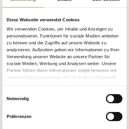
St.
Grill BBQ - Räucherchips aus Whisky
Diese Webseite verwendet Cookies
Eichenholz, 1 kg
Art.Nr.:41066
Wir verwenden Cookies, um Inhalte und Anzeigen zu
personalisieren, Funktionen für soziale Medien anbieten
zu können und die Zugriffe auf unsere Website zu
analysieren. Außerdem geben wir Informationen zu Ihrer
KENNZEICHNUNGEN U. SPEZIFIKATIONEN
Verwendung unserer Website an unsere Partner für
soziale Medien, Werbung und Analysen weiter. Unsere
€ 10,40
Partner führen diese Informationen möglicherweise mit
weiteren Daten zusammen, die Sie ihnen bereitgestellt
St.
haben oder die sie im Rahmen Ihrer Nutzung der Dienste
gesammelt haben.
Einwilligungsauswahl
Notwendig
Organic Japanese Brown Rice Miso,
braune Misopaste, Clearspring, BIO,
300 g
Art.Nr.:54428
Präferenzen