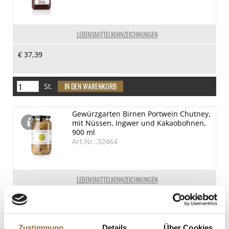
LEBENSMITTELKENNZEICHNUNGEN
€ 37,39
St.
Gewürzgarten Birnen Portwein Chutney,
mit Nüssen, Ingwer und Kakaobohnen,
900 ml
Art.Nr.:32464
LEBENSMITTELKENNZEICHNUNGEN
€ 18,95
€ 21,06
/ Liter
Zustimmung
Details
Über Cookies