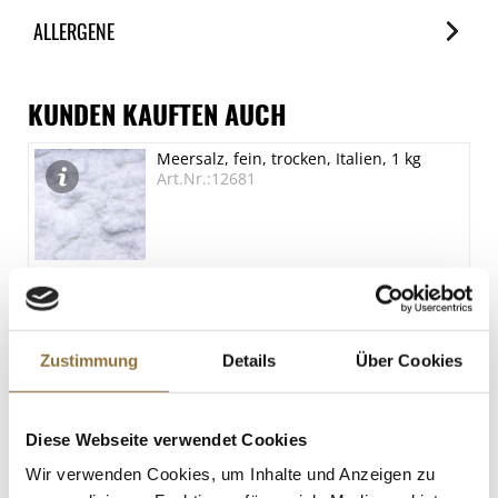
ALLERGENE
Allergene
Spuren / Enthalten
KUNDEN KAUFTEN AUCH
SO2/Sulfite
Meersalz, fein, trocken, Italien, 1 kg
Enthalten
Art.Nr.:12681
LEBENSMITTELKENNZEICHNUNGEN
€ 2,66
Zustimmung
Details
Über Cookies
St.
Diese Webseite verwendet Cookies
Zartbitterschokolade, Callets, 54,5%
Wir verwenden Cookies, um Inhalte und Anzeigen zu
Kakao, 2,5 kg