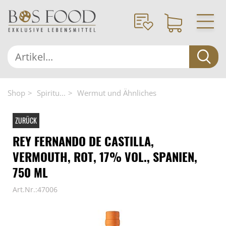
Shop
Spiritu...
Wermut und Ähnliches
ZURÜCK
REY FERNANDO DE CASTILLA,
VERMOUTH, ROT, 17% VOL., SPANIEN,
750 ML
Art.Nr.:47006