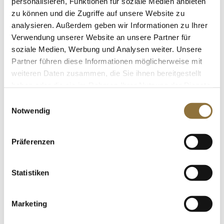
personalisieren, Funktionen für soziale Medien anbieten
Art.Nr.:10416
zu können und die Zugriffe auf unsere Website zu
analysieren. Außerdem geben wir Informationen zu Ihrer
Verwendung unserer Website an unsere Partner für
soziale Medien, Werbung und Analysen weiter. Unsere
LEBENSMITTELKENNZEICHNUNGEN
Partner führen diese Informationen möglicherweise mit
€ 73,08
weiteren Daten zusammen, die Sie ihnen bereitgestellt
€ 29,23
/ kg
haben oder die sie im Rahmen Ihrer Nutzung der Dienste
gesammelt haben.
Einwilligungsauswahl
St.
Notwendig
Weinbergschnecken, sehr groß, 1
Dutzend, Francaise de Gastronomie,
Präferenzen
130 g, ATG 62g
Art.Nr.:46388
Statistiken
LEBENSMITTELKENNZEICHNUNGEN
Marketing
€ 10,45