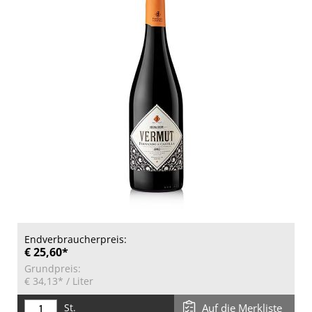
Endverbraucherpreis:
€ 25,60*
Grundpreis:
€ 34,13*
/ Liter
St.
Auf die Merkliste