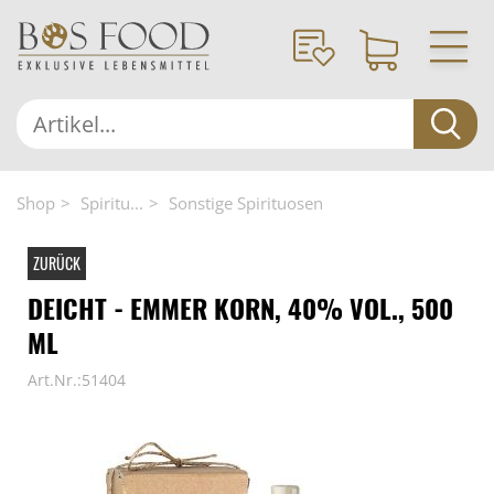
Shop
Spiritu...
Sonstige Spirituosen
ZURÜCK
DEICHT - EMMER KORN, 40% VOL., 500
ML
Art.Nr.:51404