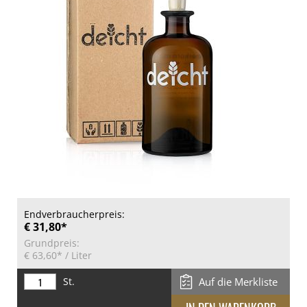
Endverbraucherpreis:
€ 31,80*
Grundpreis:
€ 63,60*
/ Liter
St.
Auf die Merkliste