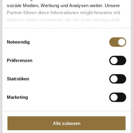
€ 75,90
/ Liter
soziale Medien, Werbung und Analysen weiter. Unsere
Partner führen diese Informationen möglicherweise mit
St.
weiteren Daten zusammen, die Sie ihnen bereitgestellt
haben oder die sie im Rahmen Ihrer Nutzung der Dienste
Reiscracker - Bin Bin Rice Crackers, ø ca.
gesammelt haben.
7cm, mit Seetang & Sojasauce gewürzt,
Einwilligungsauswahl
135 g
Notwendig
Art.Nr.:19184
Präferenzen
LEBENSMITTELKENNZEICHNUNGEN
Statistiken
€ 4,88
€ 36,15
/ kg
Marketing
St.
Trüffelpulver Gewürz, mit schwarzem
Sommertrüffel, Zigante, 50 g
Alle zulassen
Art.Nr.:59409