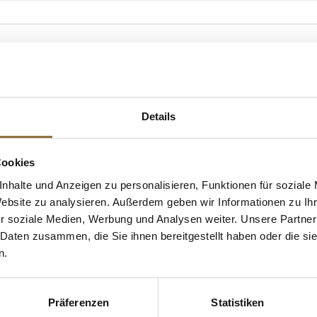
UKTINFO
 müssen keine Nährwerte angegeben werden.
Unternehmer: Gölles GmbH, Stang 52, 8333 Riegersburg, Österreich
Details
 KAUFTEN AUCH
Cookies
nhalte und Anzeigen zu personalisieren, Funktionen für soziale
Website zu analysieren. Außerdem geben wir Informationen zu I
r soziale Medien, Werbung und Analysen weiter. Unsere Partner
 Daten zusammen, die Sie ihnen bereitgestellt haben oder die s
n.
Präferenzen
Statistiken