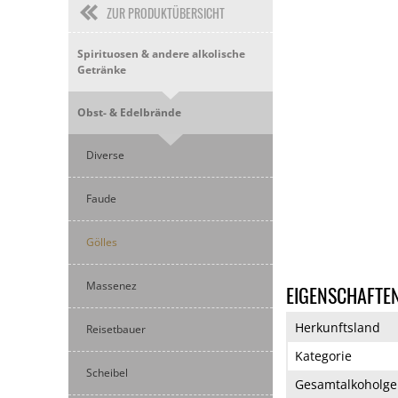
ZUR PRODUKTÜBERSICHT
Spirituosen & andere alkolische
Getränke
Obst- & Edelbrände
Diverse
Faude
Gölles
Massenez
EIGENSCHAFTE
Herkunftsland
Reisetbauer
Kategorie
Scheibel
Gesamtalkoholge