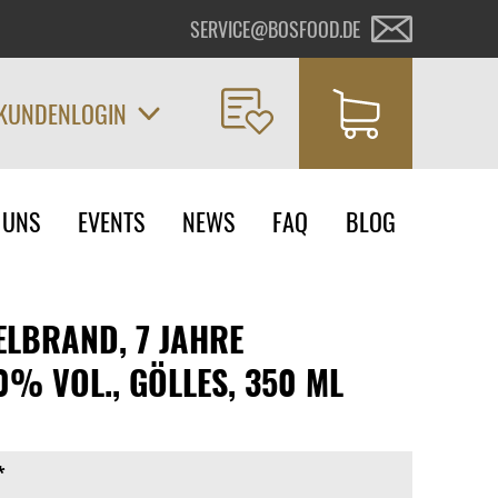
SERVICE@BOSFOOD.DE
KUNDENLOGIN
on
 UNS
EVENTS
NEWS
FAQ
BLOG
ngen
ELBRAND, 7 JAHRE
0% VOL., GÖLLES, 350 ML
*