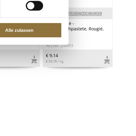
ELKENNZEICHNUNGEN
LEBENSMITTELKENNZEICHNUNGEN
 100% Direktsaft,
Entenrillette -
l
Entenfleischpastete, Rougié,
Alle zulassen
180 g
6
Art.Nr.:29493
€ 9,14
€ 50,78
/ kg