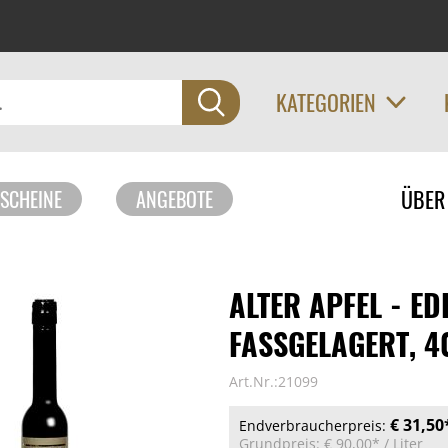
KATEGORIEN
Navigati
ÜBER
SCHEINE
ANGEBOTE
überspri
ALTER APFEL - ED
FASSGELAGERT, 4
Art.Nr.:21099
€ 31,50
Endverbraucherpreis:
Grundpreis:
€ 90,00*
/ Liter