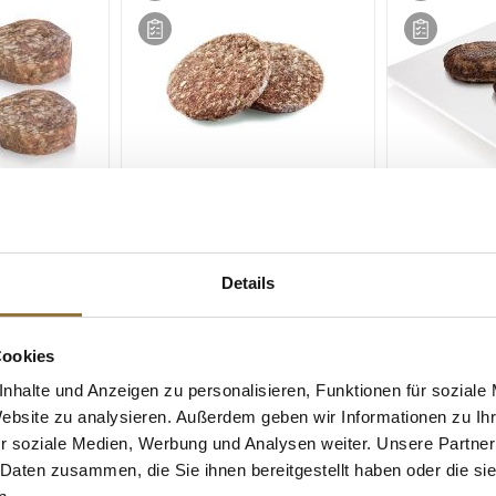
ZEICHNUNGEN
LEBENSMITTELKENNZEICHNUNGEN
LEBENSMITT
es - Angus
Mini-Burgerpatties - Biru®
TopBeef Ful
6cm,
Wagyu, 8 W. Dry Aged, ø 6cm,
Burgerpatties
Details
0 g, 4 x 55g
eatventure, TK, 220 g, 4 x 55g
180g
Art.Nr.:54719
Art.Nr.:6372
Cookies
€ 17,95*
€ 15,01*
nhalte und Anzeigen zu personalisieren, Funktionen für soziale
€ 81,59*
/ kg
€ 41,69*
/ kg
Website zu analysieren. Außerdem geben wir Informationen zu I
r soziale Medien, Werbung und Analysen weiter. Unsere Partner
 Daten zusammen, die Sie ihnen bereitgestellt haben oder die s