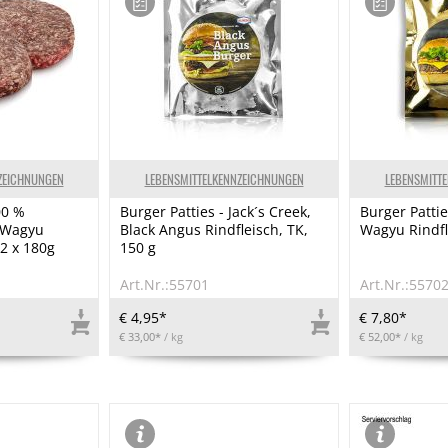
ZEICHNUNGEN
LEBENSMITTELKENNZEICHNUNGEN
LEBENSMITT
00 %
Burger Patties - Jack´s Creek,
Burger Pattie
 Wagyu
Black Angus Rindfleisch, TK,
Wagyu Rindfl
 2 x 180g
150 g
Art.Nr.:55701
Art.Nr.:5570
€ 4,95*
€ 7,80*
€ 33,00*
/ kg
€ 52,00*
/ kg