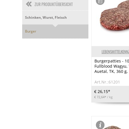
ZUR PRODUKTÜBERSICHT
Schinken, Wurst, Fleisch
Burger
LEBENSMITTELKENN
Burgerpatties - 1
Fullblood Wagyu,
Auetal, TK, 360 g,
Art.Nr.:61201
€ 26,15*
€ 72,64*
/ kg