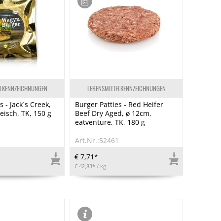
ELKENNZEICHNUNGEN
LEBENSMITTELKENNZEICHNUNGEN
s - Jack´s Creek,
Burger Patties - Red Heifer
eisch, TK, 150 g
Beef Dry Aged, ø 12cm,
eatventure, TK, 180 g
2
Art.Nr.:52461
€ 7,71*
€ 42,83*
/ kg