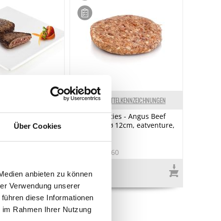
ELKENNZEICHNUNGEN
LEBENSMITTELKENNZEICHNUNGEN
lblood Wagyu
Burger Patties - Angus Beef
, TK, 360 g, 2 x
Dry Aged, ø 12cm, eatventure,
Über Cookies
TK, 180 g
1
Art.Nr.:52460
€ 9,35*
 Medien anbieten zu können
€ 51,94*
/ kg
hrer Verwendung unserer
 führen diese Informationen
ie im Rahmen Ihrer Nutzung