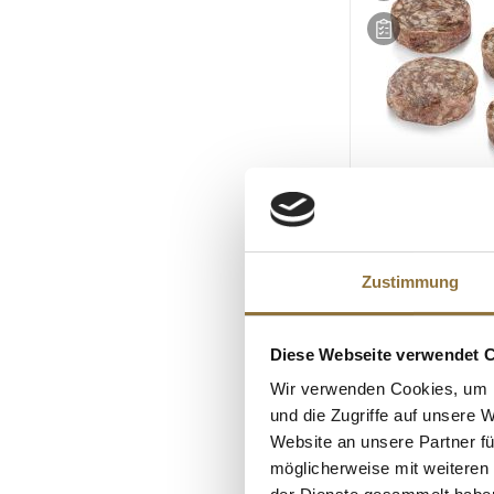
LEBENSMITTELKENN
Mini Burger Patti
Beef Dry Aged, ø 
Zustimmung
eatventure, TK, 22
Art.Nr.:55456
Diese Webseite verwendet 
€ 13,15*
Wir verwenden Cookies, um I
€ 59,77*
/ kg
und die Zugriffe auf unsere 
Website an unsere Partner fü
möglicherweise mit weiteren