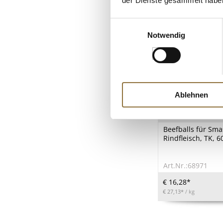
der Dienste gesammelt habe
Einwilligungsauswahl
Notwendig
Ablehnen
LEBENSMITTELKENN
Beefballs für Sm
Rindfleisch, TK, 6
Art.Nr.:68971
€ 16,28*
€ 27,13*
/ kg