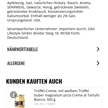
Apfelessig, Salz, natürliches Hickory- Rauch- Aroma,
SENFMEHL, Gewürze, Honig, getrocknete Zwiebeln,
getrockneter Knoblauch, Konservierungsmittel:
Kaliumsorbat. Enthält weniger als 2% Salz.
Ursprungsland: USA.
Verantwortlicher Unternehmer: Importiert durch: OAS
Lifestyle GmbH, Breiter Steig 18, 90768 Fürth,
Deutschland.
NÄHRWERTTABELLE
Nährwerte
ALLERGENE
je 100ml
Brennwert
Allergene
711 kJ/170 kcal
Spuren / Enthalten
KUNDEN KAUFTEN AUCH
Fett
(Knollen-)Sellerie
Trüffel-Creme, mit weißem Trüffel
0.6 g
Spuren
(tuber magnatum pico) Crema al Tartufo
davon gesättigte Fettsäuren
Senf
Bianco, 500 g
Art.Nr.:15881
Enthalten
0 g