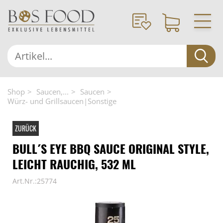
Shop
Saucen,...
Saucen
Würz- und Grillsaucen|Sonstige
ZURÜCK
BULL´S EYE BBQ SAUCE ORIGINAL STYLE,
LEICHT RAUCHIG, 532 ML
Art.Nr.:25774