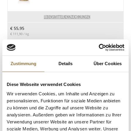
Kohlenhydrate
38 g
LEBENSMITTELKENNZEICHNUNGEN
davon Zucker
€ 55,95
34 g
€ 111,90
/ kg
Eiweiß
1.8 g
St.
Salz
2.57 g
Sojasauce - Shoyu, Pearl River Bridge,
Zustimmung
Details
Über Cookies
dunkel, mit Pilzgeschmack, China, 500
ml
Art.Nr.:28258
Diese Webseite verwendet Cookies
Wir verwenden Cookies, um Inhalte und Anzeigen zu
LEBENSMITTELKENNZEICHNUNGEN
personalisieren, Funktionen für soziale Medien anbieten
zu können und die Zugriffe auf unsere Website zu
€ 4,61
analysieren. Außerdem geben wir Informationen zu Ihrer
€ 9,22
/ Liter
Verwendung unserer Website an unsere Partner für
soziale Medien, Werbung und Analysen weiter. Unsere
St.