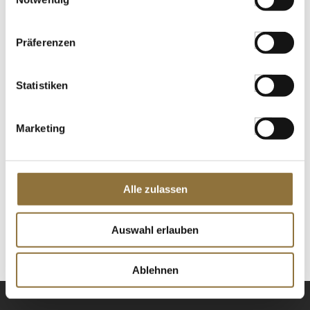
€ 94,40
/ kg
St.
Präferenzen
Dinkel Semmelbrösel (Paniermehl),
Bauckhof, BIO, 200 g
Statistiken
Art.Nr.:46848
Marketing
LEBENSMITTELKENNZEICHNUNGEN
€ 3,70
Alle zulassen
€ 18,50
/ kg
Auswahl erlauben
St.
Ablehnen