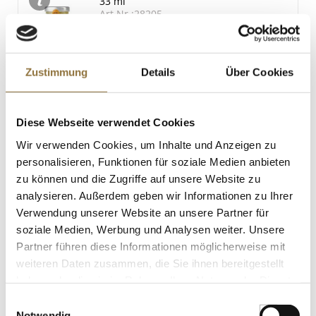
33 ml
Salz
Art.Nr.:28205
< 0.1 g
Zustimmung
Details
Über Cookies
LEBENSMITTELKENNZEICHNUNGEN
€ 1,25
€ 37,88
/ Liter
Diese Webseite verwendet Cookies
Wir verwenden Cookies, um Inhalte und Anzeigen zu
St.
personalisieren, Funktionen für soziale Medien anbieten
zu können und die Zugriffe auf unsere Website zu
XXL Oversize Gianduja Barren mit
analysieren. Außerdem geben wir Informationen zu Ihrer
Salzmandeln, La Molina, 250 g
Verwendung unserer Website an unsere Partner für
Art.Nr.:47121
soziale Medien, Werbung und Analysen weiter. Unsere
Partner führen diese Informationen möglicherweise mit
weiteren Daten zusammen, die Sie ihnen bereitgestellt
LEBENSMITTELKENNZEICHNUNGEN
haben oder die sie im Rahmen Ihrer Nutzung der Dienste
gesammelt haben.
Einwilligungsauswahl
€ 23,60
Notwendig