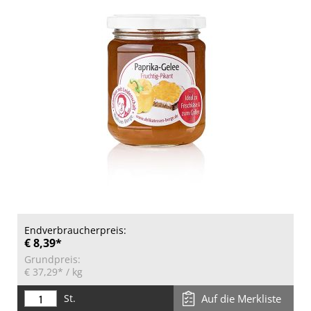
Endverbraucherpreis:
€ 8,39*
Grundpreis:
€ 37,29*
/ kg
St.
Auf die Merkliste