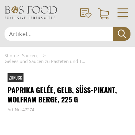
Shop
Saucen,...
Gelées und Saucen zu Pasteten und T...
ZURÜCK
PAPRIKA GELÉE, GELB, SÜSS-PIKANT, W
OLFRAM BERGE, 225 G
Art.Nr.:47274