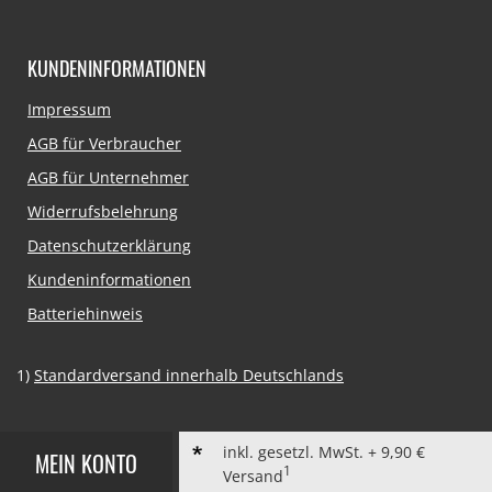
KUNDENINFORMATIONEN
Navigation
Impressum
überspringen
AGB für Verbraucher
AGB für Unternehmer
Widerrufsbelehrung
Datenschutzerklärung
Kundeninformationen
Batteriehinweis
1)
Standardversand innerhalb Deutschlands
inkl. gesetzl. MwSt. + 9,90 €
MEIN KONTO
1
Versand