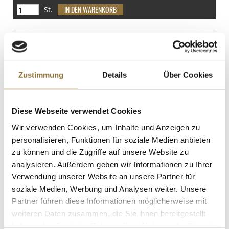
Spuren
St.
(Knollen-)Sellerie
Spuren
Suppensieb - Better Food, ø 40cm,
spülmaschinengeeignet, 1 St
Senf
Art.Nr.:26304
Spuren
Zustimmung
Details
Über Cookies
Sesamsamen
Spuren
KENNZEICHNUNGEN U. SPEZIFIKATIONEN
Sojabohnen
Diese Webseite verwendet Cookies
Spuren
€ 10,63
Wir verwenden Cookies, um Inhalte und Anzeigen zu
personalisieren, Funktionen für soziale Medien anbieten
zu können und die Zugriffe auf unsere Website zu
St.
analysieren. Außerdem geben wir Informationen zu Ihrer
Verwendung unserer Website an unsere Partner für
Elastic Pulver (Gelatine), 550 g
soziale Medien, Werbung und Analysen weiter. Unsere
Art.Nr.:53074
Partner führen diese Informationen möglicherweise mit
weiteren Daten zusammen, die Sie ihnen bereitgestellt
haben oder die sie im Rahmen Ihrer Nutzung der Dienste