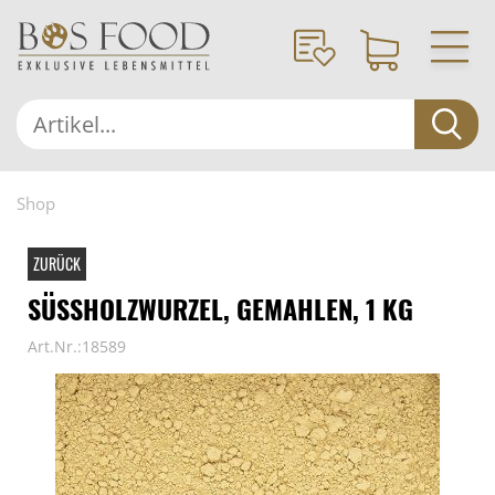
Shop
ZURÜCK
SÜSSHOLZWURZEL, GEMAHLEN, 1 KG
Art.Nr.:18589