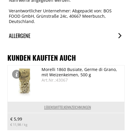
Nährwerte angegeben werden.
Verantwortlicher Unternehmer: Abgepackt von: BOS
FOOD GmbH, Grünstraße 24c, 40667 Meerbusch,
Deutschland.
ALLERGENE
Allergene
Spuren / Enthalten
KUNDEN KAUFTEN AUCH
Glutenhaltige Getreide
Morelli 1860 Busiate, Germe di Grano,
Spuren
mit Weizenkeimen, 500 g
Eier
Art.Nr.:43067
Spuren
Erdnuss
Spuren
LEBENSMITTELKENNZEICHNUNGEN
Schalenfrüchte
€ 5,99
Spuren
€ 11,98
/ kg
Milch