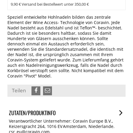
9,90 € Versand bei Bestellwert unter 350,00 €
Speziell entwickelte Hohlnadeln bilden das zentrale
Element der Wine Access- Technologie von Coravin. Jede
Nadel besteht aus Edelstahl und ist Teflon™- beschichtet.
Dadurch ist sie besonders haltbar, sodass Sie damit
Hunderte von Gläsern ausschenken können. Sollte
dennoch einmal ein Austausch erforderlich sein,
verwenden Sie die Standardersatznadel, die identisch mit
der Nadel ist, die ursprünglich zusammen mit Ihrem
Coravin-System geliefert wurde. Zum Lieferumfang gehört
auch ein Nadelreinigungswerkzeug, falls die Nadel durch
Korkbrösel verstopft sein sollte. Nicht kompatibel mit dem
Coravin "Pivot" Model.
Teilen
ZUTATEN/PRODUKTINFO
Verantwortlicher Unternehmer: Coravin Europe B.V.,
Keizersgracht 264, 1016 EV Amsterdam, Niederlande.
csr_eu@coravin.com.