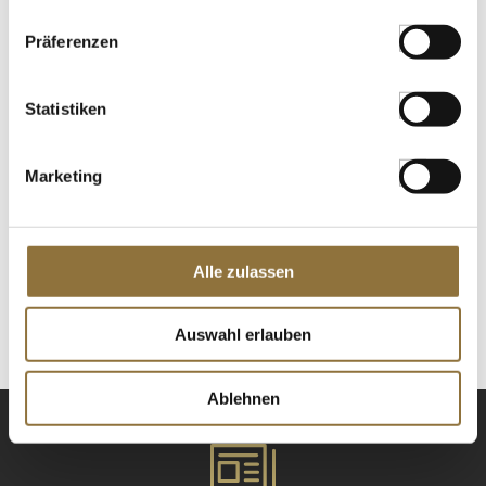
St.
Präferenzen
Croquetas - Kroketten mit Iberischem
Schinken, glutenfrei, Food-Vac, 1 kg, 50
St
Statistiken
Art.Nr.:64244
Marketing
LEBENSMITTELKENNZEICHNUNGEN
€ 29,36
Alle zulassen
St.
Auswahl erlauben
Ablehnen