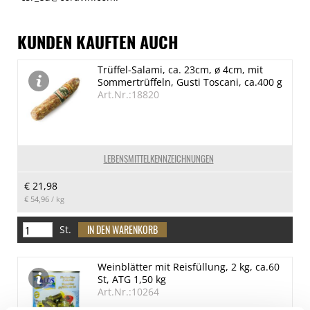
KUNDEN KAUFTEN AUCH
Trüffel-Salami, ca. 23cm, ø 4cm, mit
Sommertrüffeln, Gusti Toscani, ca.400 g
Art.Nr.:18820
LEBENSMITTELKENNZEICHNUNGEN
€ 21,98
€ 54,96
/ kg
St.
Weinblätter mit Reisfüllung, 2 kg, ca.60
St, ATG 1,50 kg
Art.Nr.:10264