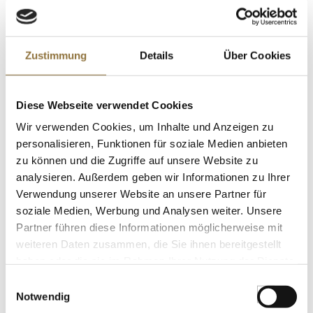
LEBENSMITTELKENNZEICHNUNGEN
Zustimmung
Details
Über Cookies
€ 18,95
€ 12,63
/ kg
Diese Webseite verwendet Cookies
St.
Wir verwenden Cookies, um Inhalte und Anzeigen zu
personalisieren, Funktionen für soziale Medien anbieten
Brebis d´Or Signature, schweizer
zu können und die Zugriffe auf unsere Website zu
Weichkäse aus Schafsmilch, ca.200 g
analysieren. Außerdem geben wir Informationen zu Ihrer
Art.Nr.:68524
Verwendung unserer Website an unsere Partner für
soziale Medien, Werbung und Analysen weiter. Unsere
Partner führen diese Informationen möglicherweise mit
weiteren Daten zusammen, die Sie ihnen bereitgestellt
LEBENSMITTELKENNZEICHNUNGEN
haben oder die sie im Rahmen Ihrer Nutzung der Dienste
€ 17,31
gesammelt haben.
Einwilligungsauswahl
€ 86,56
/ kg
Notwendig