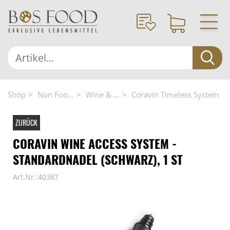
Shop
Non Foo...
Wine & ...
Coravin Timeless System
ZURÜCK
CORAVIN WINE ACCESS SYSTEM -
STANDARDNADEL (SCHWARZ), 1 ST
Art.Nr.:40387