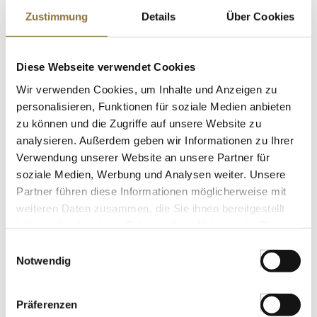
Zustimmung
Details
Über Cookies
Coravin Wine Access System -
"Sparkling" Kapseln, mit Kohlensäure
(CO²) , 6 St
Diese Webseite verwendet Cookies
Wir verwenden Cookies, um Inhalte und Anzeigen zu
Art.Nr.:65609
personalisieren, Funktionen für soziale Medien anbieten
KENNZEICHNUNGEN U. SPEZIFIKATIONEN
zu können und die Zugriffe auf unsere Website zu
analysieren. Außerdem geben wir Informationen zu Ihrer
€ 62,50*
Verwendung unserer Website an unsere Partner für
soziale Medien, Werbung und Analysen weiter. Unsere
St.
Partner führen diese Informationen möglicherweise mit
weiteren Daten zusammen, die Sie ihnen bereitgestellt
haben oder die sie im Rahmen Ihrer Nutzung der Dienste
Coravin Wine Access System - Kapseln,
mit Argon Gas (A65), 6 St
gesammelt haben.
Einwilligungsauswahl
Notwendig
Art.Nr.:65617
Präferenzen