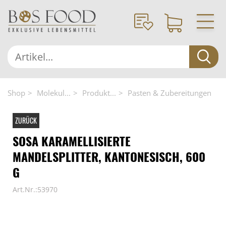
Shop
Molekul...
Produkt...
Pasten & Zubereitungen
ZURÜCK
SOSA KARAMELLISIERTE
MANDELSPLITTER, KANTONESISCH, 600
G
Art.Nr.:53970