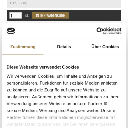
€ 17,12
/ kg
Eiweiß
Sesamsamen
14 g
Spuren
St.
Salz
SO2/Sulfite
0 g
Spuren
Frische Hefe, 42 g
Art.Nr.:35588
Sojabohnen
Spuren
Zustimmung
Details
Über Cookies
Diese Webseite verwendet Cookies
LEBENSMITTELKENNZEICHNUNGEN
Wir verwenden Cookies, um Inhalte und Anzeigen zu
€ 0,47
personalisieren, Funktionen für soziale Medien anbieten
€ 11,19
/ kg
zu können und die Zugriffe auf unsere Website zu
St.
analysieren. Außerdem geben wir Informationen zu Ihrer
Verwendung unserer Website an unsere Partner für
soziale Medien, Werbung und Analysen weiter. Unsere
Ingwer, eingelegt, rosa, aus Japan, 1,6
kg, ATG 1,00 kg
Partner führen diese Informationen möglicherweise mit
Art.Nr.:11147
weiteren Daten zusammen, die Sie ihnen bereitgestellt