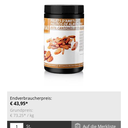
Endverbraucherpreis:
€ 43,95*
Grundpreis:
€ 73,25*
/ kg
St.
Auf die Merkliste