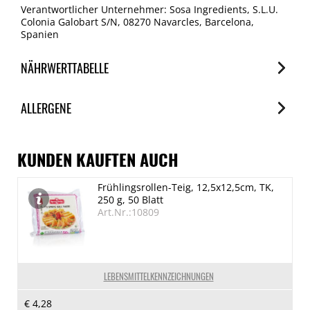
Verantwortlicher Unternehmer: Sosa Ingredients, S.L.U.
Colonia Galobart S/N, 08270 Navarcles, Barcelona,
Spanien
NÄHRWERTTABELLE
Nährwerte
ALLERGENE
je 100g
Brennwert
Allergene
2362 kJ/568 kcal
Spuren / Enthalten
KUNDEN KAUFTEN AUCH
Fett
Eier
Frühlingsrollen-Teig, 12,5x12,5cm, TK,
38.5 g
Spuren
250 g, 50 Blatt
davon gesättigte Fettsäuren
Erdnuss
Art.Nr.:10809
Spuren
4 g
Kohlenhydrate
Schalenfrüchte (Mandel)
39 g
Enthalten
LEBENSMITTELKENNZEICHNUNGEN
Milch
davon Zucker
€ 4,28
Spuren
34.5 g