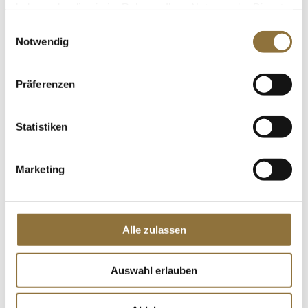
haben oder die sie im Rahmen Ihrer Nutzung der Dienste
gesammelt haben.
Einwilligungsauswahl
Notwendig
LEBENSMITTELKENNZEICHNUNGEN
€ 21,95
Präferenzen
St.
Statistiken
Püree - Kürbis, ungezuckert, 100 %
Gemüse, TK, 1 kg
Marketing
Art.Nr.:15951
Alle zulassen
LEBENSMITTELKENNZEICHNUNGEN
Auswahl erlauben
€ 16,52