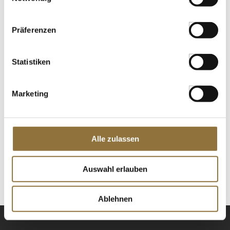
€ 6,96
€ 27,84
/ kg
Präferenzen
St.
Statistiken
Antoniewicz - Haselnussöl, 250 ml
Art.Nr.:37201
Marketing
Alle zulassen
LEBENSMITTELKENNZEICHNUNGEN
Derzeit nicht auf Lager
Auswahl erlauben
Ablehnen