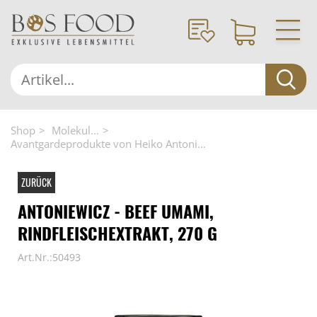
Shop
Molekul...
Avantgardeprodukte von Heiko Antoni...
ZURÜCK
ANTONIEWICZ - BEEF UMAMI,
RINDFLEISCHEXTRAKT, 270 G
Art.Nr.:50493