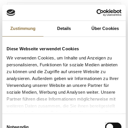
4 g
Spuren
Backpinsel aus Silikon, 5cm breit, 28cm
lang, 1 St
Sojabohnen
Art.Nr.:40993
Spuren
Zustimmung
Details
Über Cookies
KENNZEICHNUNGEN U. SPEZIFIKATIONEN
Diese Webseite verwendet Cookies
€ 13,97
Wir verwenden Cookies, um Inhalte und Anzeigen zu
personalisieren, Funktionen für soziale Medien anbieten
zu können und die Zugriffe auf unsere Website zu
St.
analysieren. Außerdem geben wir Informationen zu Ihrer
Verwendung unserer Website an unsere Partner für
Marisol® Flor de Sal - Die Salzblume, im
soziale Medien, Werbung und Analysen weiter. Unsere
Stoffsäckchen, CERTIPLANET, BIO, 250 g
Art.Nr.:62897
Partner führen diese Informationen möglicherweise mit
weiteren Daten zusammen, die Sie ihnen bereitgestellt
haben oder die sie im Rahmen Ihrer Nutzung der Dienste
gesammelt haben.
Einwilligungsauswahl
LEBENSMITTELKENNZEICHNUNGEN
Notwendig