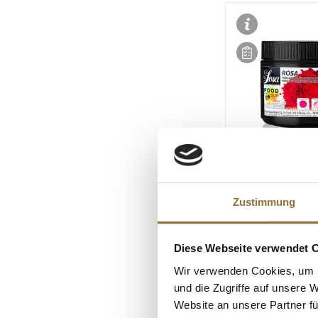
LEBENSMITTELKENN
Sosa Natürliche
Zustimmung
Lebensmittelfarbe
alles löslich (3862
Diese Webseite verwendet 
Art.Nr.:60449
Wir verwenden Cookies, um I
€ 73,95*
und die Zugriffe auf unsere 
€ 369,75*
/ kg
Website an unsere Partner fü