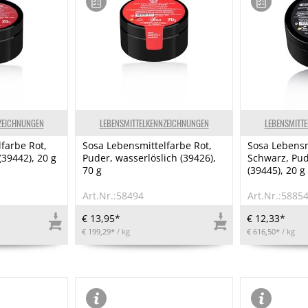
ZEICHNUNGEN
LEBENSMITTELKENNZEICHNUNGEN
LEBENSMITT
farbe Rot,
Sosa Lebensmittelfarbe Rot,
Sosa Lebensm
(39442), 20 g
Puder, wasserlöslich (39426),
Schwarz, Pude
70 g
(39445), 20 g
Art.Nr.:58494
Art.Nr.:5885
€ 13,95*
€ 12,33*
€ 199,29*
/ kg
€ 616,50*
/ kg