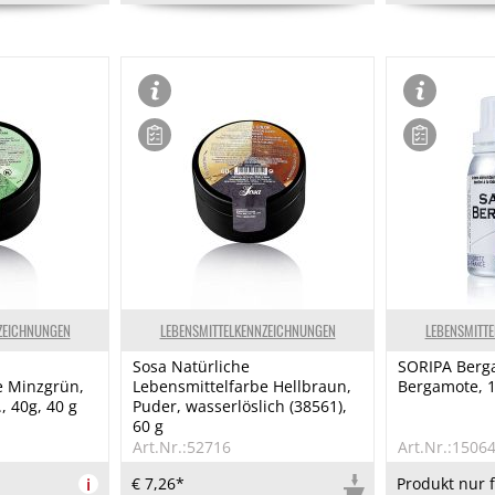
ZEICHNUNGEN
LEBENSMITTELKENNZEICHNUNGEN
LEBENSMITT
Sosa Natürliche
SORIPA Berg
e Minzgrün,
Lebensmittelfarbe Hellbraun,
Bergamote, 
, 40g, 40 g
Puder, wasserlöslich (38561),
60 g
Art.Nr.:52716
Art.Nr.:1506
i
€ 7,26*
Produkt nur 