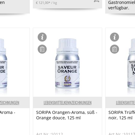
en
Gastronomie
€ 121,00*
/ kg
verfügbar.
ZEICHNUNGEN
LEBENSMITTELKENNZEICHNUNGEN
LEBENSMITT
Aroma -
SORIPA Orangen-Aroma, süß -
SORIPA Trüff
Orange douce, 125 ml
noir, 125 ml
Art.Nr.:10112
Art.Nr.:1011