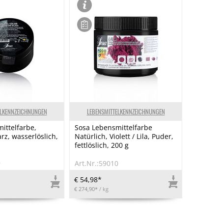
ELKENNZEICHNUNGEN
LEBENSMITTELKENNZEICHNUNGEN
ittelfarbe,
Sosa Lebensmittelfarbe
rz, wasserlöslich,
Natürlich, Violett / Lila, Puder,
fettlöslich, 200 g
9
Art.Nr.:59010
€ 54,98*
€ 274,90*
/ kg