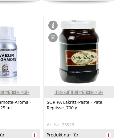
ELKENNZEICHNUNGEN
LEBENSMITTELKENNZEICHNUNGEN
amotte-Aroma -
SORIPA Lakritz-Paste - Pate
125 ml
Reglisse, 700 g
4
Art.Nr.:25929
für
i
Produkt nur für
i