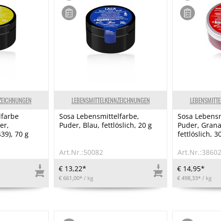
ZEICHNUNGEN
LEBENSMITTELKENNZEICHNUNGEN
LEBENSMITT
lfarbe
Sosa Lebensmittelfarbe,
Sosa Lebensm
er,
Puder, Blau, fettlöslich, 20 g
Puder, Grana
39), 70 g
fettlöslich, 3
Art.Nr.:50082
Art.Nr.:3860
€ 13,22*
€ 14,95*
€ 661,00*
/ kg
€ 498,33*
/ kg