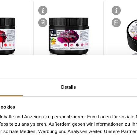
ZEICHNUNGEN
LEBENSMITTELKENNZEICHNUNGEN
LEBENSMITT
Sosa Natürliche
Sosa Natürli
Details
 Pink, Pulver
Lebensmittelfarbe Kirschrot,
Lebensmittel
8), 200 g
Pulver alles löslich (38629), 300
Puder, wasser
g
60 g
Cookies
Art.Nr.:60450
Art.Nr.:6045
nhalte und Anzeigen zu personalisieren, Funktionen für soziale
€ 80,24*
€ 19,94*
Website zu analysieren. Außerdem geben wir Informationen zu I
€ 267,47*
/ kg
€ 332,33*
/ kg
r soziale Medien, Werbung und Analysen weiter. Unsere Partner