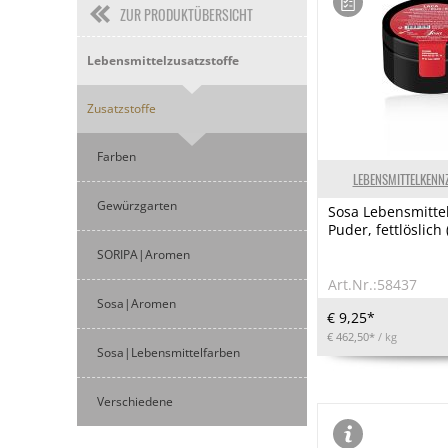
ZUR PRODUKTÜBERSICHT
Lebensmittelzusatzstoffe
Zusatzstoffe
Farben
LEBENSMITTELKENN
Gewürzgarten
Sosa Lebensmittel
Puder, fettlöslich 
SORIPA|Aromen
Art.Nr.:58437
Sosa|Aromen
€ 9,25*
€ 462,50*
/ kg
Sosa|Lebensmittelfarben
Verschiedene