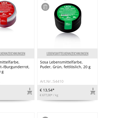
ELKENNZEICHNUNGEN
LEBENSMITTELKENNZEICHNUNGEN
ittelfarbe,
Sosa Lebensmittelfarbe,
t-/Burgunderrot,
Puder, Grün, fettlöslich, 20 g
0 g
2
Art.Nr.:54410
€ 13,54*
€ 677,00*
/ kg