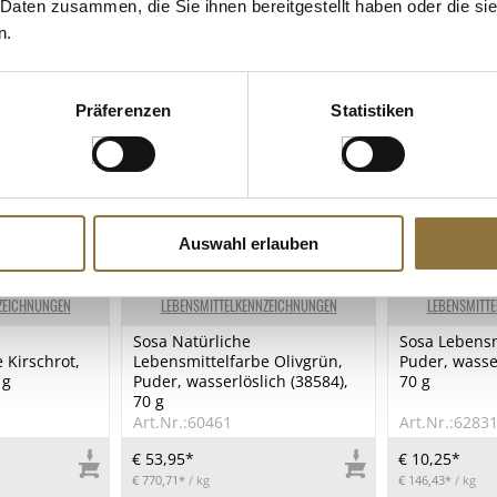
 Daten zusammen, die Sie ihnen bereitgestellt haben oder die s
n.
Präferenzen
Statistiken
Auswahl erlauben
ZEICHNUNGEN
LEBENSMITTELKENNZEICHNUNGEN
LEBENSMITT
Sosa Natürliche
Sosa Lebensm
 Kirschrot,
Lebensmittelfarbe Olivgrün,
Puder, wasser
 g
Puder, wasserlöslich (38584),
70 g
70 g
Art.Nr.:60461
Art.Nr.:6283
€ 53,95*
€ 10,25*
€ 770,71*
/ kg
€ 146,43*
/ kg