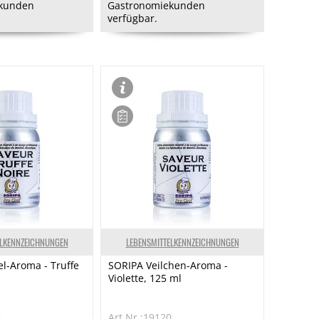
kunden
Gastronomiekunden
verfügbar.
ELKENNZEICHNUNGEN
LEBENSMITTELKENNZEICHNUNGEN
el-Aroma - Truffe
SORIPA Veilchen-Aroma -
Violette, 125 ml
7
Art.Nr.:19120