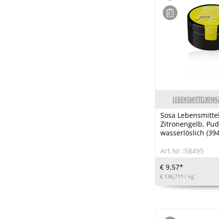
LEBENSMITTELKENN
Sosa Lebensmitte
Zitronengelb, Pud
wasserlöslich (394
Art.Nr.:58495
€ 9,57*
€ 136,71*
/ kg