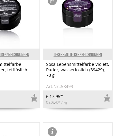
ELKENNZEICHNUNGEN
LEBENSMITTELKENNZEICHNUNGEN
ittelfarbe
Sosa Lebensmittelfarbe Violett,
r, fettlöslich
Puder, wasserlöslich (39429),
70 g
4
Art.Nr.:58493
€ 17,95*
€ 256,43*
/ kg