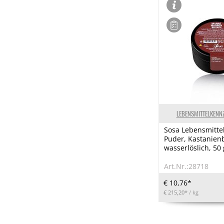
LEBENSMITTELKENN
Sosa Lebensmittel
Puder, Kastanien
wasserlöslich, 50 
Art.Nr.:28718
€ 10,76*
€ 215,20*
/ kg