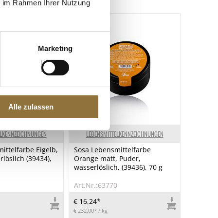
ie im Rahmen Ihrer Nutzung
Marketing
Alle zulassen
ELKENNZEICHNUNGEN
LEBENSMITTELKENNZEICHNUNGEN
ittelfarbe Eigelb,
Sosa Lebensmittelfarbe
löslich (39434),
Orange matt, Puder,
wasserlöslich, (39436), 70 g
1
Art.Nr.:63770
€ 16,24*
€ 232,00*
/ kg