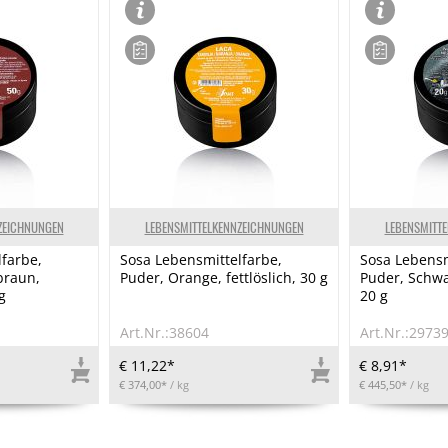
ZEICHNUNGEN
LEBENSMITTELKENNZEICHNUNGEN
LEBENSMITT
farbe,
Sosa Lebensmittelfarbe,
Sosa Lebensm
braun,
Puder, Orange, fettlöslich, 30 g
Puder, Schwa
g
20 g
Art.Nr.:38604
Art.Nr.:2973
€ 11,22*
€ 8,91*
€ 374,00*
/ kg
€ 445,50*
/ kg