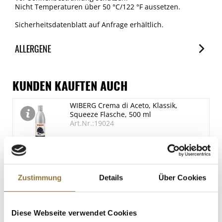
Nicht Temperaturen über 50 °C/122 °F aussetzen.
0 g
Sicherheitsdatenblatt auf Anfrage erhältlich.
Salz
0 g
ALLERGENE
Allergene
Spuren / Enthalten
KUNDEN KAUFTEN AUCH
Milch
WIBERG Crema di Aceto, Klassik,
Spuren
Squeeze Flasche, 500 ml
SO2/Sulfite
Art.Nr.:19024
Spuren
Sojabohnen
Spuren
LEBENSMITTELKENNZEICHNUNGEN
Zustimmung
Details
Über Cookies
€ 11,17
€ 22,34
/ Liter
Diese Webseite verwendet Cookies
St.