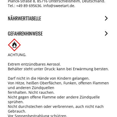
Planck-Straße 8, 85716 Unterschleißheim, Deutschland.
Tel.: +49 89 695636. info@sweetart.de.
NÄHRWERTTABELLE
Nährwerte
GEFAHRENHINWEISE
je 100g
Brennwert
3767 kJ/900 kcal
ACHTUNG.
Fett
100 g
Extrem entzündbares Aerosol.
Behälter steht unter Druck: kann bei Erwärmung bersten.
davon gesättigte Fettsäuren
Darf nicht in die Hände von Kindern gelangen.
61 g
Von Hitze, heißen Oberflächen, Funken, offenen Flammen
Kohlenhydrate
und anderen Zündquellen
fernhalten. Nicht rauchen.
0 g
Nicht gegen offene Flamme oder andere Zündquelle
davon Zucker
sprühen.
Nicht durchstechen oder verbrennen, auch nicht nach
0 g
Gebrauch.
Eiweiß
Vor Sonnenbestrahlung schützen.