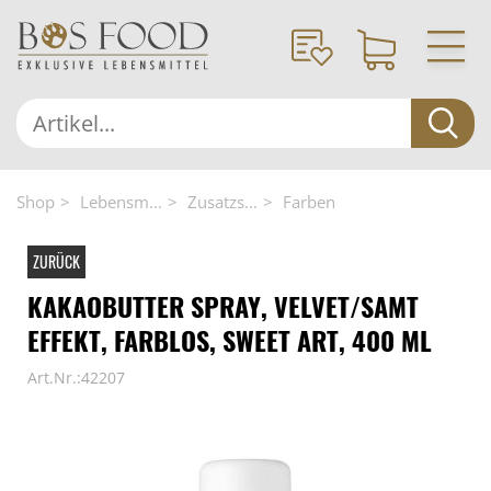
Shop
Lebensm...
Zusatzs...
Farben
ZURÜCK
KAKAOBUTTER SPRAY, VELVET/SAMT
EFFEKT, FARBLOS, SWEET ART, 400 ML
Art.Nr.:42207