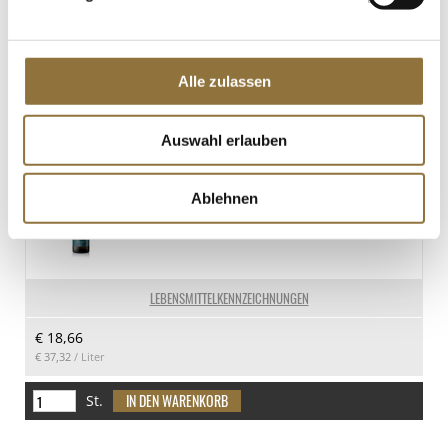
LEBENSMITTELKENNZEICHNUNGEN
€ 63,95
Alle zulassen
St.
Auswahl erlauben
Wiberg Basilikumöl, kaltgepresst,
Natives Olivenöl Extra mit
Ablehnen
Basilikumextrakt, 500 ml
Art.Nr.:17006
LEBENSMITTELKENNZEICHNUNGEN
€ 18,66
€ 37,32
/ Liter
St.