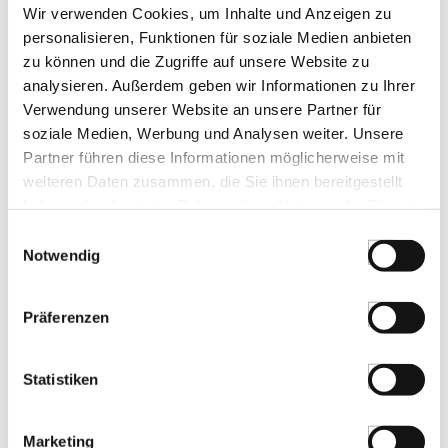
Wir verwenden Cookies, um Inhalte und Anzeigen zu
personalisieren, Funktionen für soziale Medien anbieten
Ponthier Kokosnusspüree, mit Zucker, 1
zu können und die Zugriffe auf unsere Website zu
kg
Art.Nr.:17233
analysieren. Außerdem geben wir Informationen zu Ihrer
Verwendung unserer Website an unsere Partner für
soziale Medien, Werbung und Analysen weiter. Unsere
Partner führen diese Informationen möglicherweise mit
LEBENSMITTELKENNZEICHNUNGEN
weiteren Daten zusammen, die Sie ihnen bereitgestellt
haben oder die sie im Rahmen Ihrer Nutzung der Dienste
€ 17,33
gesammelt haben.
Einwilligungsauswahl
Notwendig
St.
Präferenzen
AIYA Professionals - Chai for Latte,
Gewürz-Tee Mix, BIO, 1 kg
Art.Nr.:62390
Statistiken
Marketing