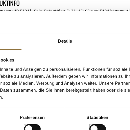
UKTINFO
Ponceau 4R E124*, Salz, Patentblau E131. *E102 und E124 können A
asserlöslich. Eigenschaften: Azofarbstoffe.
nternehmer: Sosa Ingredients, S.L.U. Colonia Galobart S/N, 08270 
Details
 KAUFTEN AUCH
Cookies
nhalte und Anzeigen zu personalisieren, Funktionen für soziale
Website zu analysieren. Außerdem geben wir Informationen zu I
r soziale Medien, Werbung und Analysen weiter. Unsere Partner
 Daten zusammen, die Sie ihnen bereitgestellt haben oder die s
n.
Präferenzen
Statistiken
ZEICHNUNGEN
LEBENSMITTELKENNZEICHNUNGEN
LEBENSMITT