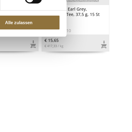
b, trocken,
Newby Tea Earl Grey,
schwarzer Tee, 37,5 g, 15 St
Alle zulassen
7
Art.Nr.:45710
€ 15,65
€ 417,33
/ kg