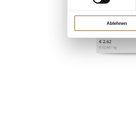
Tannenhonig, Port
Imkerei Feldt, 50 
Ablehnen
Art.Nr.:64758
€ 2,62
€ 52,40
/ kg