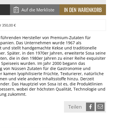
Auf die Merkliste
r 350,00 €
er führenden Hersteller von Premium-Zutaten für
 Spanien. Das Unternehmen wurde 1967 als
und stellt handgemachte Kekse und traditionelle
er. Später, in den 1970er Jahren, erweiterte Sosa seine
ten, die in den 1980er Jahren zu einer Reihe exquisiter
n Speiseeis wurden. Im Jahr 2000 begann das
g von Nüssen Zutaten für die Gastronomie und
 kamen lyophilisierte Früchte, Texturierer, natürliche
men und viele andere Inhaltsstoffe hinzu. Derzeit
änder. Das Hauptziel von Sosa ist es, die Produktlinien
bessern, wobei der höchsten Qualität, Technologie und
tung zukommt.
Teilen