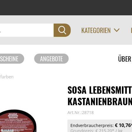
KATEGORIEN
Navigati
ÜBER
SCHEINE
ANGEBOTE
überspri
lfarben
SOSA LEBENSMITT
KASTANIENBRAUN,
Art.Nr.:28718
€ 10,76
Endverbraucherpreis:
Grundpreis:
€ 215,20*
/ kg