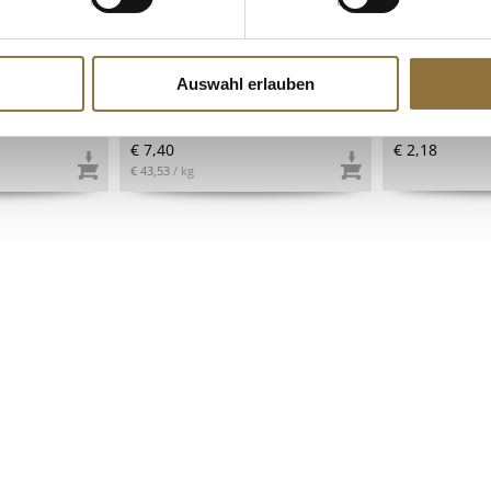
ionsglas,
Enten-Rillette,
Meersalz, gro
g
Entenfleischpastete, Feyel, 170
Italien, 1 kg
g
Auswahl erlauben
Art.Nr.:67635
Art.Nr.:1269
€ 7,40
€ 2,18
€ 43,53
/ kg