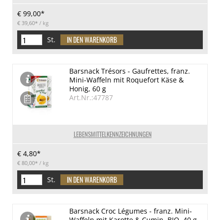
€ 99,00*
€ 39,60*
/ kg
St.
Barsnack Trésors - Gaufrettes, franz.
Mini-Waffeln mit Roquefort Käse &
Honig, 60 g
Art.Nr.:47787
LEBENSMITTELKENNZEICHNUNGEN
€ 4,80*
€ 80,00*
/ kg
St.
Barsnack Croc Légumes - franz. Mini-
Waffeln mit Karotte & Cumin, BIO, 40 g