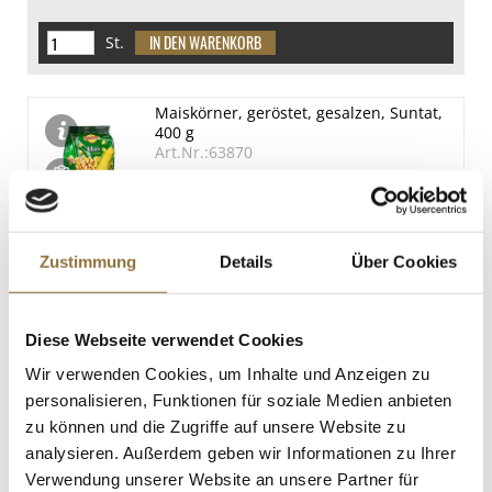
St.
Maiskörner, geröstet, gesalzen, Suntat,
400 g
Art.Nr.:63870
LEBENSMITTELKENNZEICHNUNGEN
Zustimmung
Details
Über Cookies
€ 3,36*
€ 8,40*
/ kg
Diese Webseite verwendet Cookies
St.
Wir verwenden Cookies, um Inhalte und Anzeigen zu
personalisieren, Funktionen für soziale Medien anbieten
Galletas Rellenas de Queso de Cabra -
zu können und die Zugriffe auf unsere Website zu
kleines Ziegenkäsegebäck, 75 g
analysieren. Außerdem geben wir Informationen zu Ihrer
Art.Nr.:67083
Verwendung unserer Website an unsere Partner für