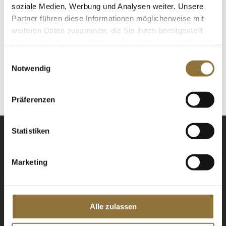
soziale Medien, Werbung und Analysen weiter. Unsere
Partner führen diese Informationen möglicherweise mit
weiteren Daten zusammen, die Sie ihnen bereitgestellt
LEBENSMITTELKENNZEICHNUNGEN
haben oder die sie im Rahmen Ihrer Nutzung der Dienste
Derzeit nicht auf Lager
gesammelt haben.
Einwilligungsauswahl
Notwendig
WEITERE PRODUKTE LADEN
Präferenzen
Statistiken
Marketing
NEWSLETTER
Alle zulassen
Registrieren Sie sich für
unseren Newsletter.