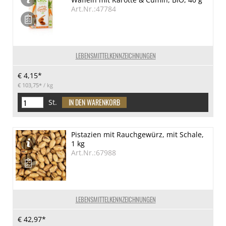
Art.Nr.:47784
LEBENSMITTELKENNZEICHNUNGEN
€ 4,15*
€ 103,75*
/ kg
St.
Pistazien mit Rauchgewürz, mit Schale,
1 kg
Art.Nr.:67988
LEBENSMITTELKENNZEICHNUNGEN
€ 42,97*