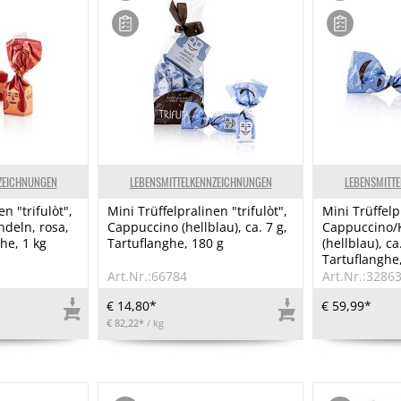
ZEICHNUNGEN
LEBENSMITTELKENNZEICHNUNGEN
LEBENSMITT
n "trifulòt",
Mini Trüffelpralinen "trifulòt",
Mini Trüffelpr
deln, rosa,
Cappuccino (hellblau), ca. 7 g,
Cappuccino/
ghe, 1 kg
Tartuflanghe, 180 g
(hellblau), ca
Tartuflanghe,
Art.Nr.:66784
Art.Nr.:3286
€ 14,80*
€ 59,99*
€ 82,22*
/ kg