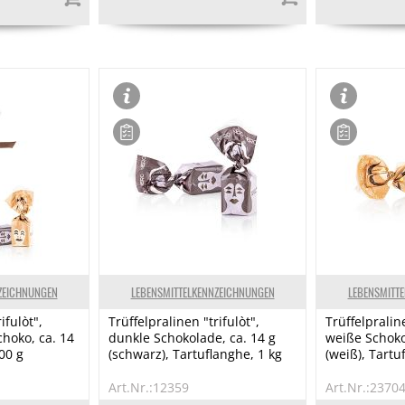
ZEICHNUNGEN
LEBENSMITTELKENNZEICHNUNGEN
LEBENSMITT
ifulòt",
Trüffelpralinen "trifulòt",
Trüffelpraline
hoko, ca. 14
dunkle Schokolade, ca. 14 g
weiße Schoko
00 g
(schwarz), Tartuflanghe, 1 kg
(weiß), Tartu
Art.Nr.:12359
Art.Nr.:2370