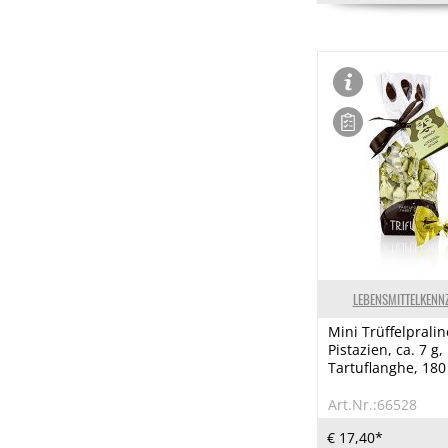
LEBENSMITTELKENN
Mini Trüffelpraline
Pistazien, ca. 7 g,
Tartuflanghe, 180
Art.Nr.:66528
€ 17,40*