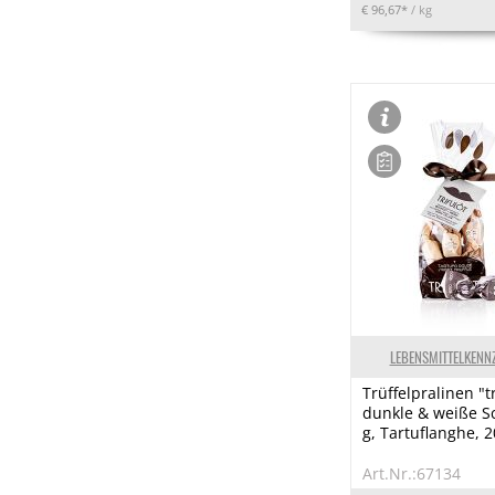
€ 96,67*
/ kg
LEBENSMITTELKENN
Trüffelpralinen "tr
dunkle & weiße Sc
g, Tartuflanghe, 2
Art.Nr.:67134