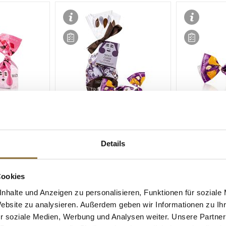
ZEICHNUNGEN
LEBENSMITTELKENNZEICHNUNGEN
LEBENSMITT
n "trifulòt",
Mini Trüffelpralinen "trifulòt",
Mini Trüffelpr
Details
ca. 7 g,
Himbeere, ca. 7 g,
Himbeere, ca.
g
Tartuflanghe, 180 g
Tartuflanghe,
Cookies
Art.Nr.:66539
Art.Nr.:6713
nhalte und Anzeigen zu personalisieren, Funktionen für soziale
€ 14,80*
€ 56,20*
Website zu analysieren. Außerdem geben wir Informationen zu I
€ 82,22*
/ kg
r soziale Medien, Werbung und Analysen weiter. Unsere Partner