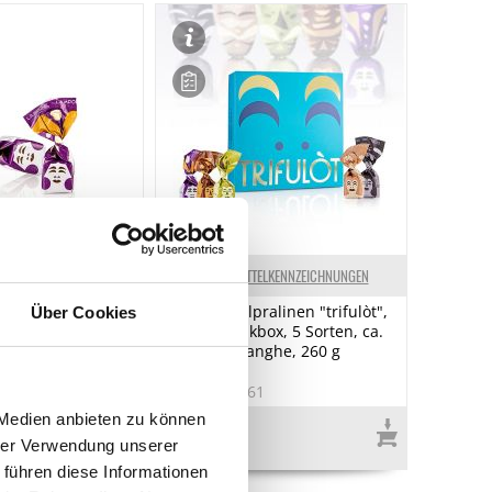
ELKENNZEICHNUNGEN
LEBENSMITTELKENNZEICHNUNGEN
alinen "trifulòt",
Mini Trüffelpralinen "trifulòt",
Über Cookies
 7 g,
in Geschenkbox, 5 Sorten, ca.
 1 kg
7 g, Tartuflanghe, 260 g
2
Art.Nr.:66661
 Medien anbieten zu können
€ 32,00*
hrer Verwendung unserer
€ 123,08*
/ kg
 führen diese Informationen