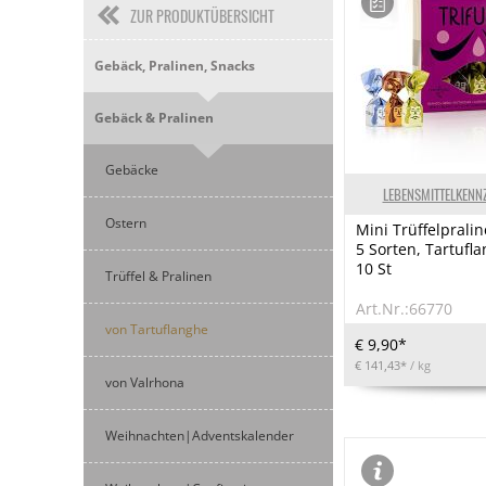
ZUR PRODUKTÜBERSICHT
Gebäck, Pralinen, Snacks
Gebäck & Pralinen
Gebäcke
LEBENSMITTELKENN
Ostern
Mini Trüffelpraline
5 Sorten, Tartufla
10 St
Trüffel & Pralinen
Art.Nr.:66770
von Tartuflanghe
€ 9,90*
€ 141,43*
/ kg
von Valrhona
Weihnachten|Adventskalender