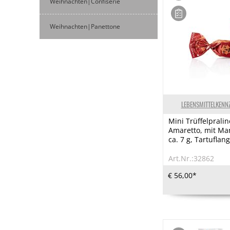
Weihnachten|Confiserie
Weihnachten|Panettone
LEBENSMITTELKENN
Mini Trüffelpraline
Amaretto, mit Man
ca. 7 g, Tartuflan
Art.Nr.:32862
€ 56,00*