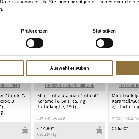
 Daten zusammen, die Sie ihnen bereitgestellt haben oder die s
n.
Präferenzen
Statistiken
Auswahl erlauben
ZEICHNUNGEN
LEBENSMITTELKENNZEICHNUNGEN
LEBENSMITT
n "trifulòt",
Mini Trüffelpralinen "trifulòt",
Mini Trüffelpr
kbox, 3
Karamell & Salz, ca. 7 g,
Karamell/Gue
7 g,
Tartuflanghe, 180 g
g, , Tartufla
 g
Art.Nr.:66529
Art.Nr.:4294
€ 14,80*
€ 56,00*
€ 82,22*
/ kg