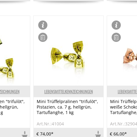
ZEICHNUNGEN
LEBENSMITTELKENNZEICHNUNGEN
LEBENSMITT
n "trifulòt",
Mini Trüffelpralinen "trifulòt",
Mini Trüffelpr
 hellgrün,
Pistazien, ca. 7 g, hellgrün,
weiße Schokol
 g
Tartuflanghe, 1 kg
Tartuflanghe,
Art.Nr.:41004
Art.Nr.:3290
€ 74,00*
€ 66,00*