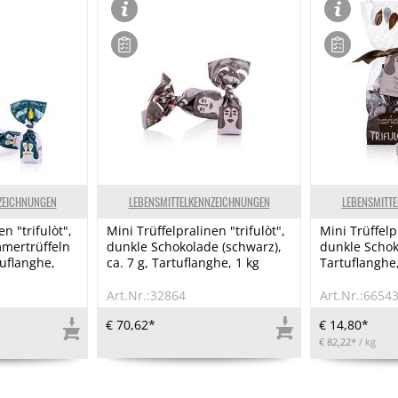
ZEICHNUNGEN
LEBENSMITTELKENNZEICHNUNGEN
LEBENSMITT
n "trifulòt",
Mini Trüffelpralinen "trifulòt",
Mini Trüffelpr
mmertrüffeln
dunkle Schokolade (schwarz),
dunkle Schoko
rtuflanghe,
ca. 7 g, Tartuflanghe, 1 kg
Tartuflanghe
Art.Nr.:32864
Art.Nr.:6654
€ 70,62*
€ 14,80*
€ 82,22*
/ kg