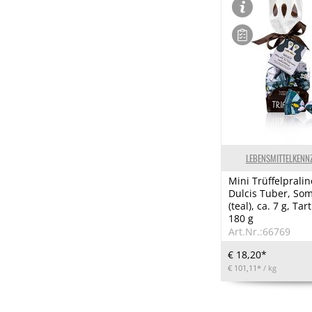
LEBENSMITTELKENN
Mini Trüffelpraline
Dulcis Tuber, So
(teal), ca. 7 g, Ta
180 g
Art.Nr.:66769
€ 18,20*
€ 101,11*
/ kg