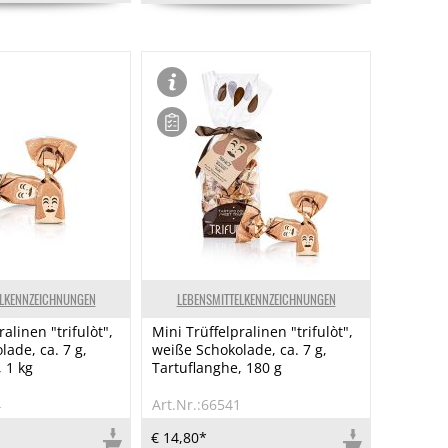
ELKENNZEICHNUNGEN
LEBENSMITTELKENNZEICHNUNGEN
alinen "trifulòt",
Mini Trüffelpralinen "trifulòt",
ade, ca. 7 g,
weiße Schokolade, ca. 7 g,
 1 kg
Tartuflanghe, 180 g
4
Art.Nr.:66541
€ 14,80*