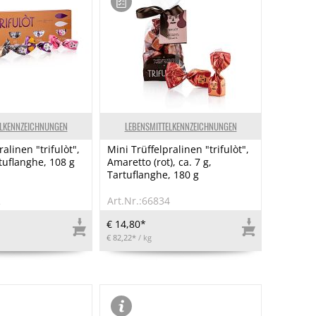
ELKENNZEICHNUNGEN
LEBENSMITTELKENNZEICHNUNGEN
alinen "trifulòt",
Mini Trüffelpralinen "trifulòt",
tuflanghe, 108 g
Amaretto (rot), ca. 7 g,
Tartuflanghe, 180 g
2
Art.Nr.:66834
€ 14,80*
€ 82,22*
/ kg