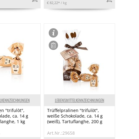
€ 82,22*
/ kg
ELKENNZEICHNUNGEN
LEBENSMITTELKENNZEICHNUNGEN
n "trifulòt",
Trüffelpralinen "trifulòt",
lade, ca. 14 g
weiße Schokolade, ca. 14 g
flanghe, 1 kg
(weiß), Tartuflanghe, 200 g
4
Art.Nr.:29658