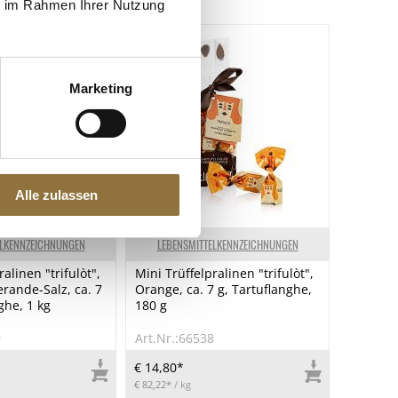
ie im Rahmen Ihrer Nutzung
Marketing
Alle zulassen
ELKENNZEICHNUNGEN
LEBENSMITTELKENNZEICHNUNGEN
alinen "trifulòt",
Mini Trüffelpralinen "trifulòt",
rande-Salz, ca. 7
Orange, ca. 7 g, Tartuflanghe,
nghe, 1 kg
180 g
9
Art.Nr.:66538
€ 14,80*
€ 82,22*
/ kg