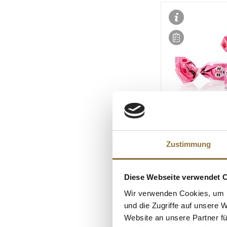
LEBENSMITTELKENN
Mini Trüffelpraline
Zustimmung
Erdbeer & Sahne, 
Tartuflanghe, 1 k
Diese Webseite verwendet 
Art.Nr.:67133
Wir verwenden Cookies, um I
€ 74,00*
und die Zugriffe auf unsere 
Website an unsere Partner fü