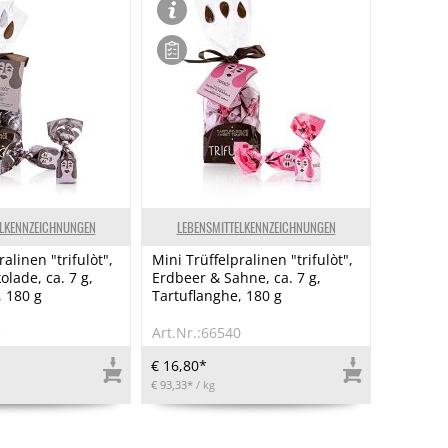
ELKENNZEICHNUNGEN
LEBENSMITTELKENNZEICHNUNGEN
alinen "trifulòt",
Mini Trüffelpralinen "trifulòt",
lade, ca. 7 g,
Erdbeer & Sahne, ca. 7 g,
, 180 g
Tartuflanghe, 180 g
3
Art.Nr.:66540
€ 16,80*
€ 93,33*
/ kg