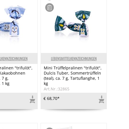
ELKENNZEICHNUNGEN
LEBENSMITTELKENNZEICHNUNGEN
alinen "trifulòt",
Mini Trüffelpralinen "trifulòt",
Kakaobohnen
Dulcis Tuber, Sommertrüffeln
. 7 g,
(teal), ca. 7 g, Tartuflanghe, 1
 1 kg
kg
3
Art.Nr.:32865
€ 68,70*