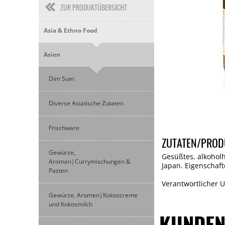
ZUR PRODUKTÜBERSICHT
Asia & Ethno Food
Asien
Dim Sum
Diverse Asiatische Zutaten
Frischware
ZUTATEN/PROD
Gewürze,
Gesüßtes, alkoholh
Aromen|Currymischungen &
Japan. Eigenschaf
Pasten
Verantwortlicher 
Gewürze, Aromen|Kokoscreme
und Kokosmilch
KUNDEN