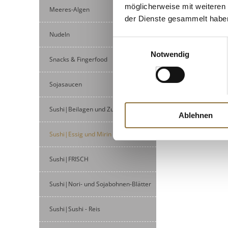
möglicherweise mit weiteren
Meeres-Algen
der Dienste gesammelt habe
Nudeln
Einwilligungsauswahl
Notwendig
Snacks & Fingerfood
Sojasaucen
Sushi|Beilagen und Zubehör
Ablehnen
Sushi|Essig und Mirin
Sushi|FRISCH
Sushi|Nori- und Sojabohnen-Blätter
Sushi|Sushi - Reis