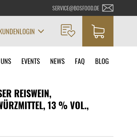
SERVICE@BOSFOOD.DE
KUNDENLOGIN
on
 UNS
EVENTS
NEWS
FAQ
BLOG
ngen
ER REISWEIN, A
RZMITTEL, 13 % VOL., J