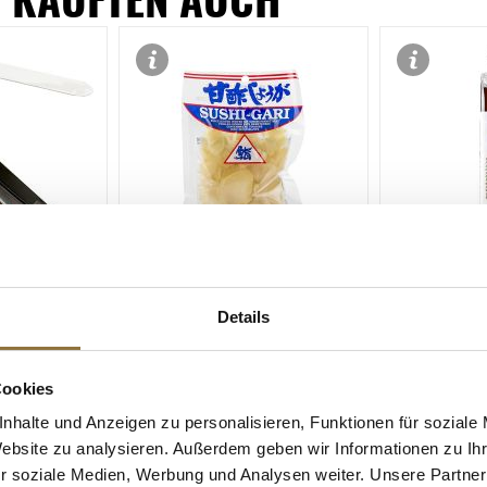
SPEZIFIKATIONEN
LEBENSMITTELKENNZEICHNUNGEN
LEBENSMITT
Details
cm, DICK, 1
Ingwer, eingelegt, gelb/weiß,
Sanbaizu - B
aus Japan, 110 g, ATG 50g
(Dashiessig)
700 ml
Cookies
Art.Nr.:11150
Art.Nr.:5826
nhalte und Anzeigen zu personalisieren, Funktionen für soziale
€ 4,82
Derzeit nicht
Website zu analysieren. Außerdem geben wir Informationen zu I
€ 96,40
/ kg
r soziale Medien, Werbung und Analysen weiter. Unsere Partner