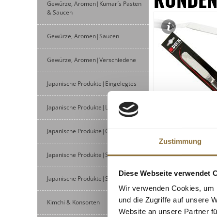
Gewürze, Aromen|Kumar´s Pasten
& Saucen
Gewürze, Aromen|Saucen
Gewürze, Aromen|Verschiedene
Japanische Produkte|Eingelegtes
Japanische Produkte|Lebensmittel
Japanische Produkte|Öle
KENNZEICHNUNGEN U. 
Zustimmung
Winkelpalette, 10
Japanische Produkte|Säfte
St
Diese Webseite verwendet 
Japanische Produkte|Saucen
Art.Nr.:44190
Wir verwenden Cookies, um I
€ 14,50
und die Zugriffe auf unsere 
Kimchi & Konsorten
Website an unsere Partner fü