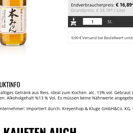
€ 16,89
Endverbraucherpreis:
Grundpreis:
€ 33,78*
/ Liter
St.
9,90 € Versand bei Bestellwert unte
UKTINFO
altiges Getränk aus Reis, ideal zum Kochen. alc. 13% vol. Gebraut u
ten: Alkoholgehalt %13 % Vol, Es müssen keine Nährwerte angege
Unternehmer: Importiert durch: Kreyenhop & Kluge GmbH&Co. KG, I
 KAUFTEN AUCH