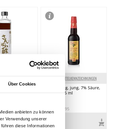
ELKENNZEICHNUNGEN
LEBENSMITTELKENNZEICHNUNGEN
Über Cookies
onito-Essig
Sherry-Essig, jung, 7% Säure,
, Marusho, Japan,
Barneo, 375 ml
7
Art.Nr.:10695
 Medien anbieten zu können
 auf Lager
€ 4,99
hrer Verwendung unserer
€ 13,31
/ Liter
 führen diese Informationen