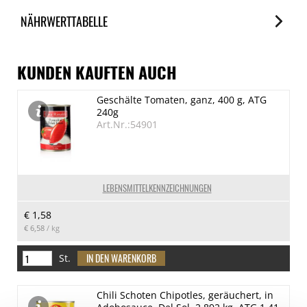
NÄHRWERTTABELLE
Nährwerte
je 100g
KUNDEN KAUFTEN AUCH
Brennwert
Geschälte Tomaten, ganz, 400 g, ATG
987 kJ/239 kcal
240g
Fett
Art.Nr.:54901
23 g
davon gesättigte Fettsäuren
21 g
LEBENSMITTELKENNZEICHNUNGEN
Kohlenhydrate
€ 1,58
8 g
€ 6,58
/ kg
davon Zucker
0 g
St.
Eiweiß
Chili Schoten Chipotles, geräuchert, in
0 g