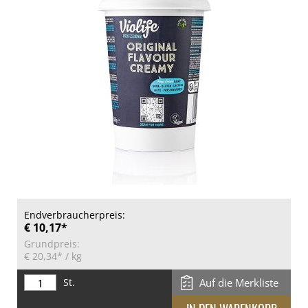
Endverbraucherpreis:
€ 10,17*
Grundpreis:
€ 20,34*
/ kg
St.
Auf die Merkliste