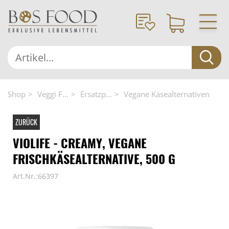
Shop
Veggi F...
Ersatzp...
Vegane Käsealternativen
ZURÜCK
VIOLIFE - CREAMY, VEGANE
FRISCHKÄSEALTERNATIVE, 500 G
Art.Nr.:66397