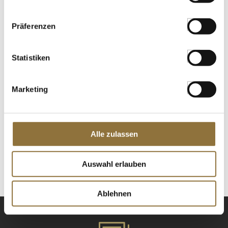
€ 26,18
/ kg
St.
Präferenzen
Colombo-Gewürze, Sri-Lanka Curry nach
Statistiken
Antiller Art, 550 g
Art.Nr.:15134
Marketing
LEBENSMITTELKENNZEICHNUNGEN
Alle zulassen
Produkt nur für Gastronomiekunden verfügbar.
i
St.
Auswahl erlauben
Ablehnen