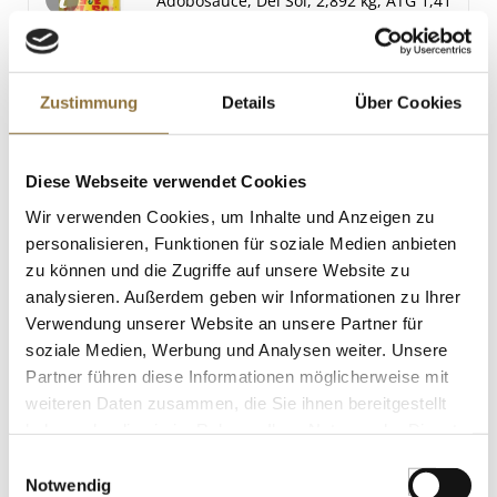
Adobosauce, Del Sol, 2,892 kg, ATG 1,41
Salz
kg
Art.Nr.:64361
1.2 g
Zustimmung
Details
Über Cookies
LEBENSMITTELKENNZEICHNUNGEN
€ 25,39
Diese Webseite verwendet Cookies
€ 18,01
/ kg
Wir verwenden Cookies, um Inhalte und Anzeigen zu
St.
personalisieren, Funktionen für soziale Medien anbieten
zu können und die Zugriffe auf unsere Website zu
Banane mit Mango - Fruchtaufstrich,
analysieren. Außerdem geben wir Informationen zu Ihrer
225 g
Verwendung unserer Website an unsere Partner für
Art.Nr.:26799
soziale Medien, Werbung und Analysen weiter. Unsere
Partner führen diese Informationen möglicherweise mit
weiteren Daten zusammen, die Sie ihnen bereitgestellt
haben oder die sie im Rahmen Ihrer Nutzung der Dienste
LEBENSMITTELKENNZEICHNUNGEN
gesammelt haben.
Einwilligungsauswahl
€ 5,89
Notwendig