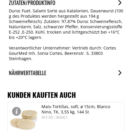
ZUTATEN/PRODUKTINFO
Duroc Fuet. Salami Sorte aus Katalonien, Dauerwurst (100
g des Produktes werden hergestellt aus 194 g
Schweinefleisch). Zutaten: 97,87% Duroc Schweinefleisch,
Naturdarm, Salz, schwarzer Pfeffer, Konservierungsstoffe
E-252 ,E-250. Kühl, trocken und lichtgeschützt bei +16°C
bis +20°C lagern.
Verantwortlicher Unternehmer: Vertrieb durch: Cortes
GourMed Inh. Sonia Cortes, Beerenstr. 5, 33803
Steinhagen.
NÄHRWERTTABELLE
Nährwerte
je 100g
KUNDEN KAUFTEN AUCH
Brennwert
Mais-Tortillas, soft, ø 15cm, Blanco
1143 kJ/273 kcal
Nino, TK, 3,55 kg, 144 St
Fett
Art.Nr.:46661
12.8 g