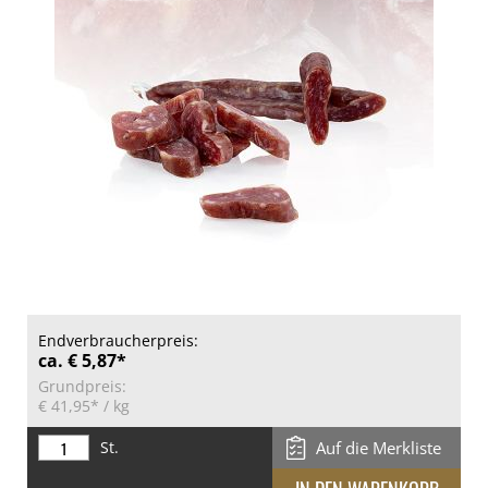
Endverbraucherpreis:
ca. € 5,87*
Grundpreis:
€ 41,95*
/ kg
St.
Auf die Merkliste