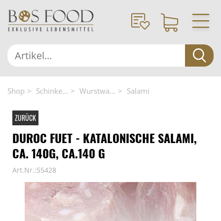
Shop
Schinke...
Wurstwa...
Salami
ZURÜCK
DUROC FUET - KATALONISCHE SALAMI,
CA. 140G, CA.140 G
Art.Nr.:55428