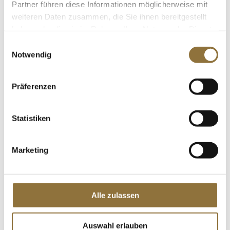
Partner führen diese Informationen möglicherweise mit
weiteren Daten zusammen, die Sie ihnen bereitgestellt
van Nahmen - Sparkling Juicy Tea -
Verbene - Jasmin Tee - Riesling, BIO,
haben oder die sie im Rahmen Ihrer Nutzung der Dienste
750 ml
gesammelt haben.
Einwilligungsauswahl
Art.Nr.:54249
Notwendig
LEBENSMITTELKENNZEICHNUNGEN
Präferenzen
€ 10,40
€ 13,87
/ Liter
Statistiken
St.
Marketing
Fallot - Senf, grob, mit Weißwein, 190 ml
Art.Nr.:13038
Alle zulassen
Auswahl erlauben