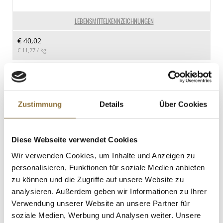
davon gesättigte Fettsäuren
4.8 g
LEBENSMITTELKENNZEICHNUNGEN
Kohlenhydrate
€ 40,02
0.1 g
€ 11,27
/ kg
davon Zucker
0.1 g
St.
Eiweiß
Wiberg Röstzwiebeln, geschnitten, 1 kg
39.3 g
Zustimmung
Details
Über Cookies
Art.Nr.:28868
Salz
3.25 g
Diese Webseite verwendet Cookies
Wir verwenden Cookies, um Inhalte und Anzeigen zu
LEBENSMITTELKENNZEICHNUNGEN
personalisieren, Funktionen für soziale Medien anbieten
zu können und die Zugriffe auf unsere Website zu
€ 13,64
analysieren. Außerdem geben wir Informationen zu Ihrer
Verwendung unserer Website an unsere Partner für
St.
soziale Medien, Werbung und Analysen weiter. Unsere