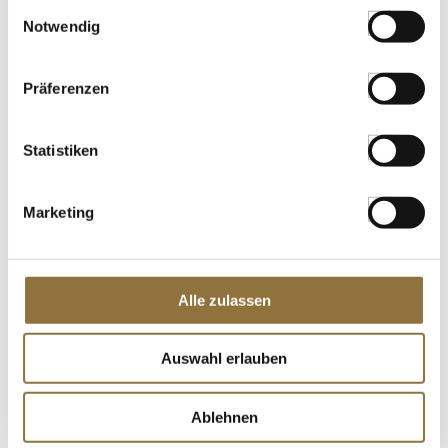
LEBENSMITTELKENNZEICHNUNGEN
Einwilligungsauswahl
Notwendig
€ 4,75
€ 47,50
/ kg
Präferenzen
St.
Statistiken
Pattys Burgersauce, kreiert von Patrick
Jabs, 225 ml
Art.Nr.:43782
Marketing
LEBENSMITTELKENNZEICHNUNGEN
Alle zulassen
€ 6,39
€ 28,40
/ Liter
Auswahl erlauben
St.
Ablehnen