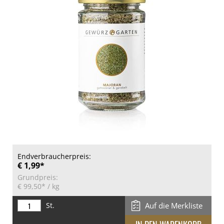
Endverbraucherpreis:
€ 1,99*
Grundpreis:
€ 99,50*
/ kg
St.
Auf die Merkliste