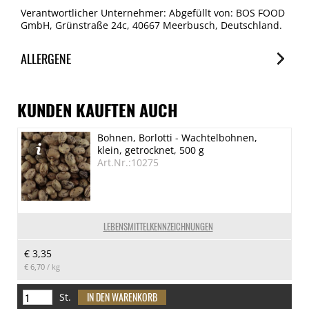
Verantwortlicher Unternehmer: Abgefüllt von: BOS FOOD
GmbH, Grünstraße 24c, 40667 Meerbusch, Deutschland.
ALLERGENE
Allergene
Spuren / Enthalten
KUNDEN KAUFTEN AUCH
Glutenhaltige Getreide
Bohnen, Borlotti - Wachtelbohnen,
Spuren
klein, getrocknet, 500 g
Eier
Art.Nr.:10275
Spuren
Erdnuss
Spuren
LEBENSMITTELKENNZEICHNUNGEN
Schalenfrüchte
€ 3,35
Spuren
€ 6,70
/ kg
Milch
Spuren
St.