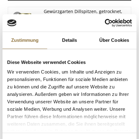
(Knollen-)Sellerie
Spuren
Gewürzgarten Dillspitzen, getrocknet,
25 g
Senf
Art.Nr.:31900
Spuren
Sesamsamen
Zustimmung
Details
Über Cookies
Spuren
LEBENSMITTELKENNZEICHNUNGEN
Sojabohnen
Diese Webseite verwendet Cookies
Spuren
€ 3,53
€ 141,20
/ kg
Wir verwenden Cookies, um Inhalte und Anzeigen zu
personalisieren, Funktionen für soziale Medien anbieten
St.
zu können und die Zugriffe auf unsere Website zu
analysieren. Außerdem geben wir Informationen zu Ihrer
Gewürzgarten Anissamen, ganz, 100 g
Verwendung unserer Website an unsere Partner für
Art.Nr.:31822
soziale Medien, Werbung und Analysen weiter. Unsere
Partner führen diese Informationen möglicherweise mit
weiteren Daten zusammen, die Sie ihnen bereitgestellt
haben oder die sie im Rahmen Ihrer Nutzung der Dienste
gesammelt haben.