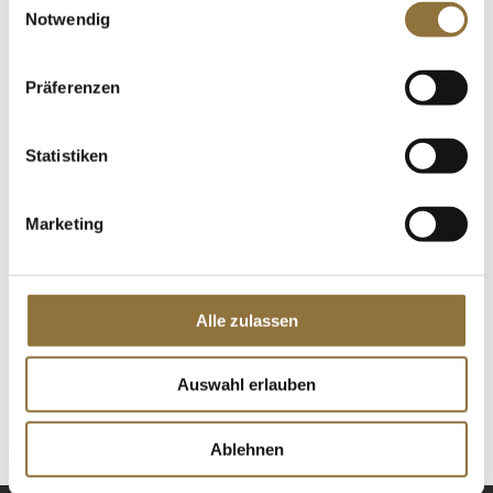
Notwendig
€ 7,99
€ 199,75
/ kg
Präferenzen
St.
Gewürzgarten Klarer Gemüsefond,
Statistiken
Instantpulver, ohne zugesetztes
Glutamat, 170 g
Art.Nr.:32934
Marketing
LEBENSMITTELKENNZEICHNUNGEN
Alle zulassen
€ 4,94
€ 0,55
/ 1l Zubereitung
Auswahl erlauben
St.
Ablehnen