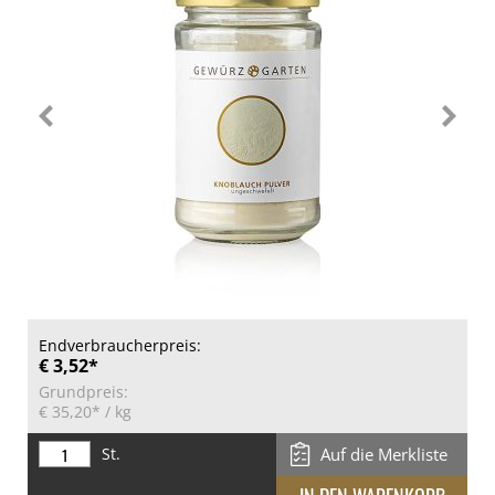
Endverbraucherpreis:
€ 3,52*
Grundpreis:
€ 35,20*
/ kg
St.
Auf die Merkliste