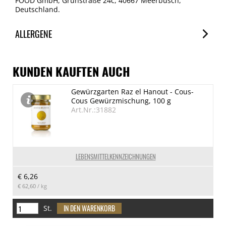
FOOD GmbH, Grünstraße 24c, 40667 Meerbusch,
Deutschland.
ALLERGENE
Allergene
Spuren / Enthalten
KUNDEN KAUFTEN AUCH
Glutenhaltige Getreide
Gewürzgarten Raz el Hanout - Cous-
Spuren
Cous Gewürzmischung, 100 g
Eier
Art.Nr.:31882
Spuren
Erdnuss
Spuren
LEBENSMITTELKENNZEICHNUNGEN
Schalenfrüchte
€ 6,26
Spuren
€ 62,60
/ kg
Milch
Spuren
St.
SO2/Sulfite