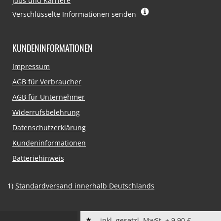
Jobs und Karriere
Verschlüsselte Informationen senden
KUNDENINFORMATIONEN
Navigation
Impressum
überspringen
AGB für Verbraucher
AGB für Unternehmer
Widerrufsbelehrung
Datenschutzerklärung
Kundeninformationen
Batteriehinweis
1)
Standardversand innerhalb Deutschlands
inkl. gesetzl. MwSt. + 9,90 €