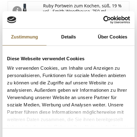
Enthalten
Ruby Portwein zum Kochen, süß, 19 %
vol., Smith Woodhouse, 750 ml
Sojabohnen
Art.Nr.:44594
Spuren
Zustimmung
Details
Über Cookies
LEBENSMITTELKENNZEICHNUNGEN
€ 9,60
Diese Webseite verwendet Cookies
€ 12,80
/ Liter
Wir verwenden Cookies, um Inhalte und Anzeigen zu
personalisieren, Funktionen für soziale Medien anbieten
St.
zu können und die Zugriffe auf unsere Website zu
analysieren. Außerdem geben wir Informationen zu Ihrer
Knoblauch, gefriergetrocknet, Altes
Verwendung unserer Website an unsere Partner für
Gewürzamt, 40 g
Art.Nr.:50579
soziale Medien, Werbung und Analysen weiter. Unsere
Partner führen diese Informationen möglicherweise mit
weiteren Daten zusammen, die Sie ihnen bereitgestellt
haben oder die sie im Rahmen Ihrer Nutzung der Dienste
LEBENSMITTELKENNZEICHNUNGEN
gesammelt haben.
Einwilligungsauswahl