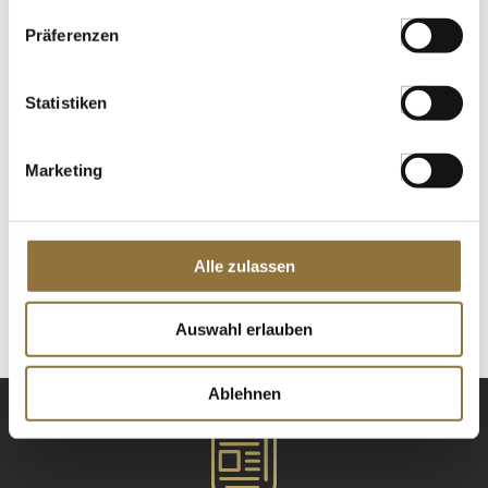
Präferenzen
Wiberg Rinder Bouillon, kräftig, 1100g,
für 50 l, 1,1 kg
Art.Nr.:63404
Statistiken
Marketing
LEBENSMITTELKENNZEICHNUNGEN
€ 25,68
€ 0,51
/ 1l Zubereitung
Alle zulassen
St.
Auswahl erlauben
Ablehnen