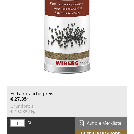
Endverbraucherpreis:
€ 27,35*
Grundpreis:
€ 49,28*
/ kg
St.
Auf die Merkliste