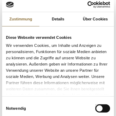
LEBENSMITTELKENNZEICHNUNGEN
Zustimmung
Details
Über Cookies
€ 6,55
€ 65,50
/ kg
Diese Webseite verwendet Cookies
St.
Wir verwenden Cookies, um Inhalte und Anzeigen zu
personalisieren, Funktionen für soziale Medien anbieten
Wiberg Backpulver aus Weinstein, ohne
zu können und die Zugriffe auf unsere Website zu
zugesetztes Phosphat, 420 g
Art.Nr.:19412
analysieren. Außerdem geben wir Informationen zu Ihrer
Verwendung unserer Website an unsere Partner für
soziale Medien, Werbung und Analysen weiter. Unsere
Partner führen diese Informationen möglicherweise mit
LEBENSMITTELKENNZEICHNUNGEN
weiteren Daten zusammen, die Sie ihnen bereitgestellt
haben oder die sie im Rahmen Ihrer Nutzung der Dienste
€ 7,09
gesammelt haben.
€ 16,88
/ kg
Einwilligungsauswahl
Notwendig
St.