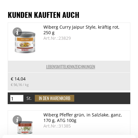
KUNDEN KAUFTEN AUCH
Wiberg Curry Jaipur Style, kräftig rot,
250 g
Art.Nr.:23829
LEBENSMITTELKENNZEICHNUNGEN
€ 14,04
€ 56,16
/ kg
St.
Wiberg Pfeffer grün, in Salzlake, ganz,
170 g, ATG 100g
Art.Nr.:31385