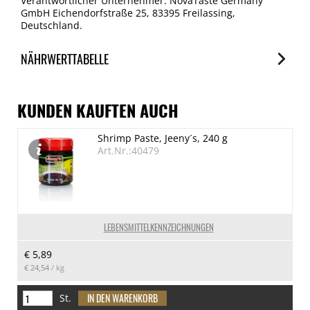
Verantwortlicher Unternehmer: NovaTaste Germany
GmbH Eichendorfstraße 25, 83395 Freilassing,
Deutschland.
NÄHRWERTTABELLE
Nährwerte
je 100g
KUNDEN KAUFTEN AUCH
Brennwert
Shrimp Paste, Jeeny´s, 240 g
735 kJ/175 kcal
Art.Nr.:40479
Fett
3.4 g
davon gesättigte Fettsäuren
0.37 g
LEBENSMITTELKENNZEICHNUNGEN
Kohlenhydrate
€ 5,89
29 g
€ 24,54
/ kg
davon Zucker
12.2 g
St.