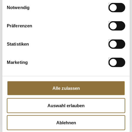
LEBENSMITTELKENNZEICHNUNGEN
Einwilligungsauswahl
Notwendig
€ 8,40
€ 84,00
/ kg
Präferenzen
St.
Statistiken
Oscar Signatur Kalbsfond, flüssig,
küchenfertig, 1 l
Art.Nr.:67656
Marketing
LEBENSMITTELKENNZEICHNUNGEN
Alle zulassen
€ 26,69
Auswahl erlauben
St.
Ablehnen