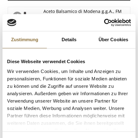
Eiweiß
Aceto Balsamico di Modena g.g.A., FM
4.8 g
02, 500 ml
Salz
Art.Nr.:10030
50.78 g
Zustimmung
Details
Über Cookies
LEBENSMITTELKENNZEICHNUNGEN
Diese Webseite verwendet Cookies
€ 39,99
€ 79,98
/ Liter
Wir verwenden Cookies, um Inhalte und Anzeigen zu
personalisieren, Funktionen für soziale Medien anbieten
St.
zu können und die Zugriffe auf unsere Website zu
analysieren. Außerdem geben wir Informationen zu Ihrer
vollgepackt Microgreens "Erbsen", ganz
Verwendung unserer Website an unsere Partner für
junge Blätter / Keimlinge, 100 g
soziale Medien, Werbung und Analysen weiter. Unsere
Art.Nr.:60143
Partner führen diese Informationen möglicherweise mit
weiteren Daten zusammen, die Sie ihnen bereitgestellt
haben oder die sie im Rahmen Ihrer Nutzung der Dienste
gesammelt haben.