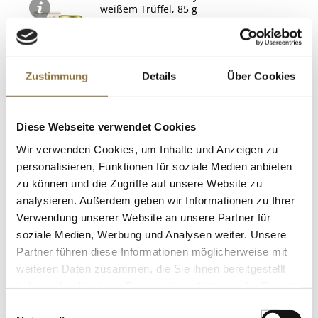
Spuren
weißem Trüffel, 85 g
Art.Nr.:51058
Zustimmung
Details
Über Cookies
LEBENSMITTELKENNZEICHNUNGEN
€ 10,50
Diese Webseite verwendet Cookies
€ 123,53
/ kg
Wir verwenden Cookies, um Inhalte und Anzeigen zu
St.
personalisieren, Funktionen für soziale Medien anbieten
zu können und die Zugriffe auf unsere Website zu
Malai Kofta Curry - Veg. Bällchen in
analysieren. Außerdem geben wir Informationen zu Ihrer
Mughlai-Sahnesoße mit Basmatireis,
Verwendung unserer Website an unsere Partner für
TK, 400 g
soziale Medien, Werbung und Analysen weiter. Unsere
Art.Nr.:49249
Partner führen diese Informationen möglicherweise mit
weiteren Daten zusammen, die Sie ihnen bereitgestellt
haben oder die sie im Rahmen Ihrer Nutzung der Dienste
LEBENSMITTELKENNZEICHNUNGEN
gesammelt haben.
Einwilligungsauswahl
€ 7,76