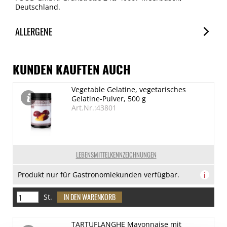
Deutschland.
ALLERGENE
Allergene
Spuren / Enthalten
KUNDEN KAUFTEN AUCH
Glutenhaltige Getreide
Vegetable Gelatine, vegetarisches
Spuren
Gelatine-Pulver, 500 g
Eier
Art.Nr.:43801
Spuren
Erdnuss
Spuren
LEBENSMITTELKENNZEICHNUNGEN
Schalenfrüchte
Produkt nur für Gastronomiekunden verfügbar.
i
Spuren
Milch
St.
Spuren
Sojabohnen
TARTUFLANGHE Mayonnaise mit