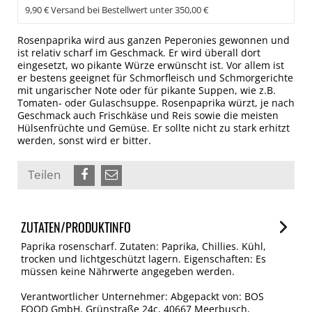
9,90 € Versand bei Bestellwert unter 350,00 €
Rosenpaprika wird aus ganzen Peperonies gewonnen und
ist relativ scharf im Geschmack. Er wird überall dort
eingesetzt, wo pikante Würze erwünscht ist. Vor allem ist
er bestens geeignet für Schmorfleisch und Schmorgerichte
mit ungarischer Note oder für pikante Suppen, wie z.B.
Tomaten- oder Gulaschsuppe. Rosenpaprika würzt, je nach
Geschmack auch Frischkäse und Reis sowie die meisten
Hülsenfrüchte und Gemüse. Er sollte nicht zu stark erhitzt
werden, sonst wird er bitter.
Teilen
ZUTATEN/PRODUKTINFO
Paprika rosenscharf. Zutaten: Paprika, Chillies. Kühl,
trocken und lichtgeschützt lagern. Eigenschaften: Es
müssen keine Nährwerte angegeben werden.
Verantwortlicher Unternehmer: Abgepackt von: BOS
FOOD GmbH, Grünstraße 24c, 40667 Meerbusch,