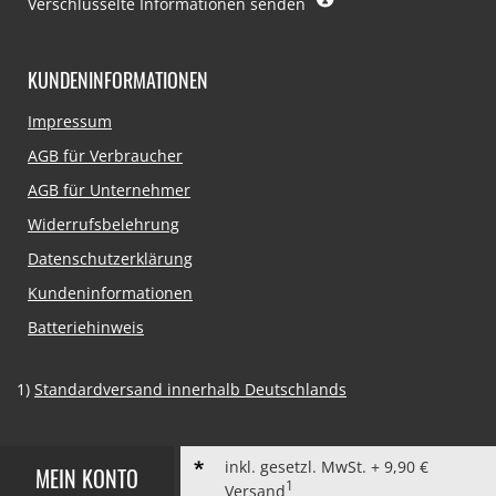
Verschlüsselte Informationen senden
KUNDENINFORMATIONEN
Navigation
Impressum
überspringen
AGB für Verbraucher
AGB für Unternehmer
Widerrufsbelehrung
Datenschutzerklärung
Kundeninformationen
Batteriehinweis
1)
Standardversand innerhalb Deutschlands
inkl. gesetzl. MwSt. + 9,90 €
MEIN KONTO
1
Versand