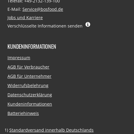
Telefax: +49-2132-139-100
E-Mail:
Service@bosfood.de
Jobs und Karriere
Verschlüsselte Informationen senden
KUNDENINFORMATIONEN
Navigation
Impressum
überspringen
AGB für Verbraucher
AGB für Unternehmer
Widerrufsbelehrung
Datenschutzerklärung
Kundeninformationen
Batteriehinweis
1)
Standardversand innerhalb Deutschlands