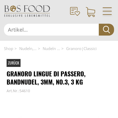
Shop
Nudeln,...
Nudeln ...
Granoro|Classici
ZURÜCK
GRANORO LINGUE DI PASSERO,
BANDNUDEL, 3MM, NO.3, 3 KG
Art.Nr.:54610