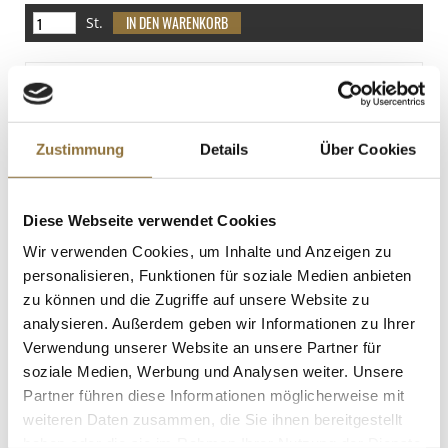
14 g
St.
Salz
0 g
Gewürzgarten Trüffelrahmsauce, 225 ml
Art.Nr.:44614
Zustimmung
Details
Über Cookies
LEBENSMITTELKENNZEICHNUNGEN
Diese Webseite verwendet Cookies
€ 7,99
Wir verwenden Cookies, um Inhalte und Anzeigen zu
€ 35,51
/ Liter
personalisieren, Funktionen für soziale Medien anbieten
zu können und die Zugriffe auf unsere Website zu
St.
analysieren. Außerdem geben wir Informationen zu Ihrer
Verwendung unserer Website an unsere Partner für
Grüne Oliven, ohne Kern, mit Kräutern
soziale Medien, Werbung und Analysen weiter. Unsere
der Provence, in Lake, Arnaud, 4,2 kg,
Partner führen diese Informationen möglicherweise mit
ATG 2,20 kg
Art.Nr.:15445
weiteren Daten zusammen, die Sie ihnen bereitgestellt
haben oder die sie im Rahmen Ihrer Nutzung der Dienste