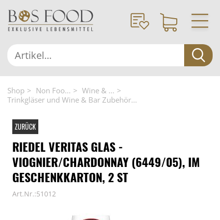
Shop
Non Foo...
Wine & ...
Trinkgläser und Wine & Bar Zubehör...
ZURÜCK
RIEDEL VERITAS GLAS -
VIOGNIER/CHARDONNAY (6449/05), IM
GESCHENKKARTON, 2 ST
Art.Nr.:51012