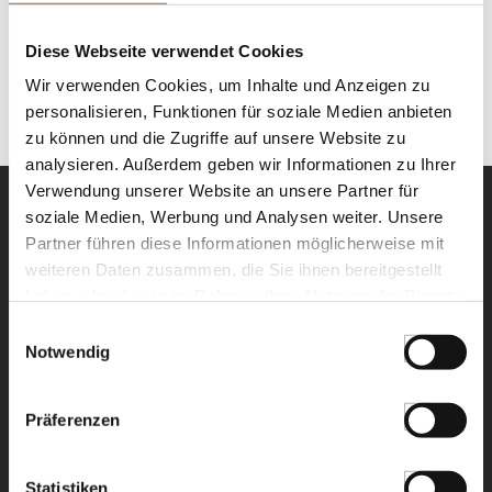
ZUTATEN/PRODUKTINFO
Verantwortlicher Unternehmer: RIEDEL Austria / Tiroler
Diese Webseite verwendet Cookies
Glashütte GmbH, Weissachstraße 28-34, 6330 Kufstein,
Wir verwenden Cookies, um Inhalte und Anzeigen zu
Österreich. info@riedel.com.
personalisieren, Funktionen für soziale Medien anbieten
zu können und die Zugriffe auf unsere Website zu
analysieren. Außerdem geben wir Informationen zu Ihrer
Verwendung unserer Website an unsere Partner für
soziale Medien, Werbung und Analysen weiter. Unsere
Partner führen diese Informationen möglicherweise mit
weiteren Daten zusammen, die Sie ihnen bereitgestellt
haben oder die sie im Rahmen Ihrer Nutzung der Dienste
NEWSLETTER
gesammelt haben.
Einwilligungsauswahl
Notwendig
Registrieren Sie sich für
unseren Newsletter.
Präferenzen
ANMELDEN
Statistiken