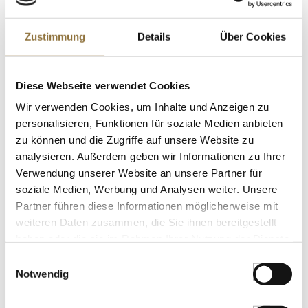
LEBENSMITTELKENNZEICHNUNGEN
€ 10,64
Zustimmung
Details
Über Cookies
€ 21,28
/ kg
St.
Diese Webseite verwendet Cookies
Wir verwenden Cookies, um Inhalte und Anzeigen zu
Sosa Pulver - Tomate (37865), 450 g
personalisieren, Funktionen für soziale Medien anbieten
Art.Nr.:60940
zu können und die Zugriffe auf unsere Website zu
analysieren. Außerdem geben wir Informationen zu Ihrer
Verwendung unserer Website an unsere Partner für
soziale Medien, Werbung und Analysen weiter. Unsere
LEBENSMITTELKENNZEICHNUNGEN
Partner führen diese Informationen möglicherweise mit
weiteren Daten zusammen, die Sie ihnen bereitgestellt
€ 25,37
haben oder die sie im Rahmen Ihrer Nutzung der Dienste
€ 56,38
/ kg
gesammelt haben.
Einwilligungsauswahl
Notwendig
St.