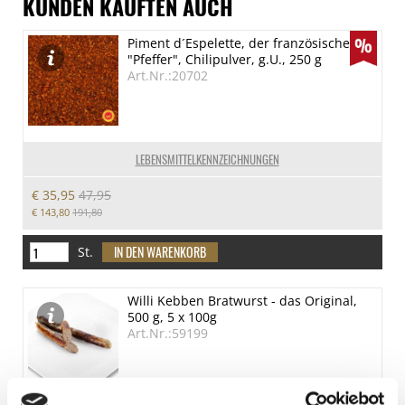
KUNDEN KAUFTEN AUCH
Piment d´Espelette, der französische
"Pfeffer", Chilipulver, g.U., 250 g
Art.Nr.:20702
LEBENSMITTELKENNZEICHNUNGEN
€ 35,95
47,95
€ 143,80
191,80
St.
Willi Kebben Bratwurst - das Original,
500 g, 5 x 100g
Art.Nr.:59199