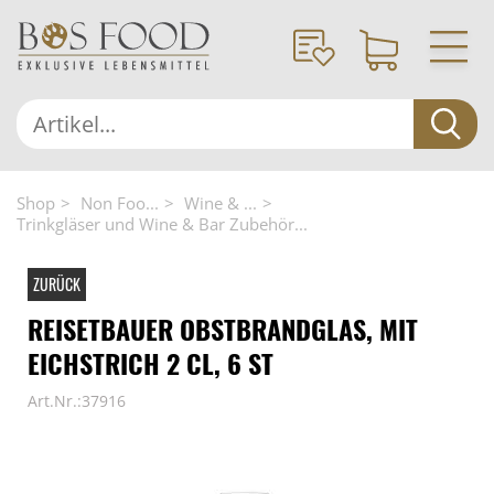
Shop
Non Foo...
Wine & ...
Trinkgläser und Wine & Bar Zubehör...
ZURÜCK
REISETBAUER OBSTBRANDGLAS, MIT
EICHSTRICH 2 CL, 6 ST
Art.Nr.:37916