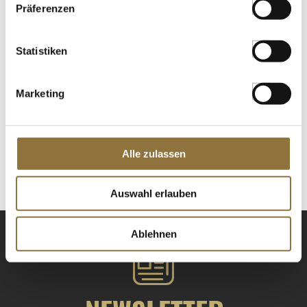
Tomami Umami ®, #1
Präferenzen
Tomatenkonzentrat, intensiv fruchtig,
240 ml
Art.Nr.:43471
Statistiken
LEBENSMITTELKENNZEICHNUNGEN
Marketing
€ 24,95
€ 103,96
/ Liter
Alle zulassen
St.
Auswahl erlauben
Ablehnen