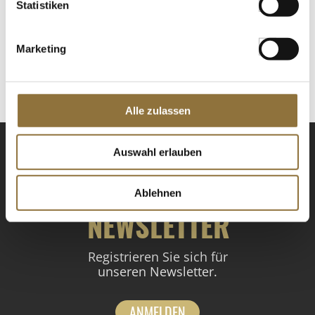
LEBENSMITTELKENNZEICHNUNGEN
Statistiken
€ 10,95
€ 61,17
/ kg
Marketing
St.
Alle zulassen
Auswahl erlauben
Ablehnen
NEWSLETTER
Registrieren Sie sich für
unseren Newsletter.
ANMELDEN