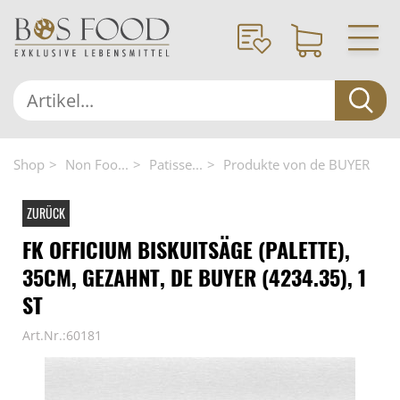
Shop
Non Foo...
Patisse...
Produkte von de BUYER
ZURÜCK
FK OFFICIUM BISKUITSÄGE (PALETTE),
35CM, GEZAHNT, DE BUYER (4234.35), 1
ST
Art.Nr.:60181