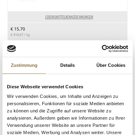
LEBENSMITTELKENNZEICHNUNGEN
€ 15,70
€ 418,67
/ kg
St.
Harissa - Paste aus scharfen Peperoni,
Zustimmung
Details
Über Cookies
Knoblauch, Kräutern und Gewürzen, 70
g
Art.Nr.:10880
Diese Webseite verwendet Cookies
Wir verwenden Cookies, um Inhalte und Anzeigen zu
LEBENSMITTELKENNZEICHNUNGEN
personalisieren, Funktionen für soziale Medien anbieten
zu können und die Zugriffe auf unsere Website zu
€ 2,99
analysieren. Außerdem geben wir Informationen zu Ihrer
€ 42,71
/ kg
Verwendung unserer Website an unsere Partner für
soziale Medien, Werbung und Analysen weiter. Unsere
St.