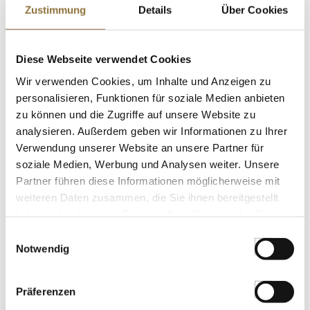
Zustimmung
Details
Über Cookies
St.
Diese Webseite verwendet Cookies
Barsnack - Croc Légumes, franz. Mini-
Waffeln mit Rote Bete & Schalotten, BIO,
Wir verwenden Cookies, um Inhalte und Anzeigen zu
750 g
personalisieren, Funktionen für soziale Medien anbieten
Art.Nr.:65664
zu können und die Zugriffe auf unsere Website zu
analysieren. Außerdem geben wir Informationen zu Ihrer
Verwendung unserer Website an unsere Partner für
LEBENSMITTELKENNZEICHNUNGEN
soziale Medien, Werbung und Analysen weiter. Unsere
€ 52,80
Partner führen diese Informationen möglicherweise mit
€ 70,40
/ kg
weiteren Daten zusammen, die Sie ihnen bereitgestellt
haben oder die sie im Rahmen Ihrer Nutzung der Dienste
St.
gesammelt haben.
Einwilligungsauswahl
Notwendig
Mini Deko-Maronen, ca. 80 St im
Hebesieb, Pellorce & Jullien, 1,3 kg, ATG
600g
Präferenzen
Art.Nr.:15882