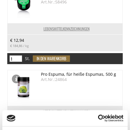
Art.Nr.:58496
LEBENSMITTELKENNZEICHNUNGEN
€ 12,94
€ 184,86
/ kg
St.
Pro Espuma, für heiße Espumas, 500 g
Art.Nr.:24864
LEBENSMITTELKENNZEICHNUNGEN
€ 38,95
€ 77,90
/ kg