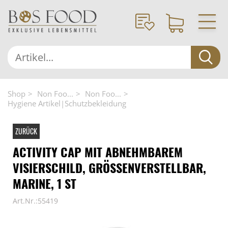
Shop
Non Foo...
Non Foo...
Hygiene Artikel|Schutzbekleidung
ZURÜCK
ACTIVITY CAP MIT ABNEHMBAREM
VISIERSCHILD, GRÖSSENVERSTELLBAR, M
ARINE, 1 ST
Art.Nr.:55419