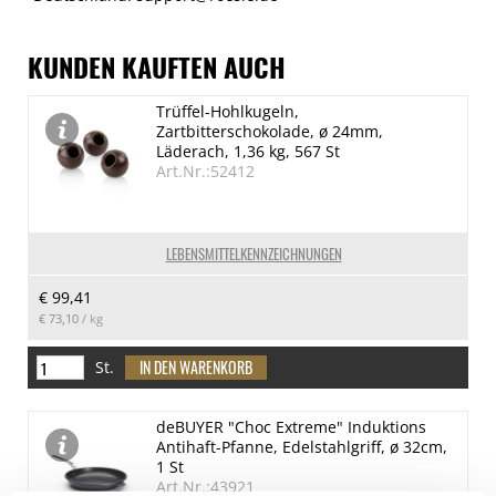
KUNDEN KAUFTEN AUCH
Trüffel-Hohlkugeln,
Zartbitterschokolade, ø 24mm,
Läderach, 1,36 kg, 567 St
Art.Nr.:52412
LEBENSMITTELKENNZEICHNUNGEN
€ 99,41
€ 73,10
/ kg
St.
deBUYER "Choc Extreme" Induktions
Antihaft-Pfanne, Edelstahlgriff, ø 32cm,
1 St
Art.Nr.:43921