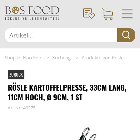
Shop
Non Foo...
Kücheng...
Produkte von Rösle
ZURÜCK
RÖSLE KARTOFFELPRESSE, 33CM LANG,
11CM HOCH, Ø 9CM, 1 ST
Art.Nr.:46275