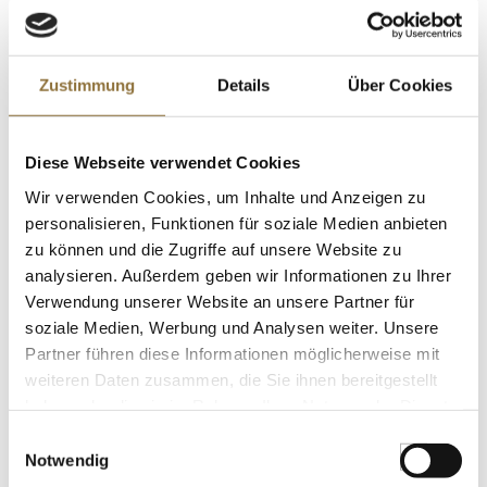
KENNZEICHNUNGEN U. SPEZIFIKATIONEN
Zustimmung
Details
Über Cookies
€ 178,81
Diese Webseite verwendet Cookies
St.
Wir verwenden Cookies, um Inhalte und Anzeigen zu
personalisieren, Funktionen für soziale Medien anbieten
Edelstahl-Pinzette, gerade, 30,5cm, 1 St
zu können und die Zugriffe auf unsere Website zu
Art.Nr.:39500
analysieren. Außerdem geben wir Informationen zu Ihrer
Verwendung unserer Website an unsere Partner für
soziale Medien, Werbung und Analysen weiter. Unsere
Partner führen diese Informationen möglicherweise mit
KENNZEICHNUNGEN U. SPEZIFIKATIONEN
weiteren Daten zusammen, die Sie ihnen bereitgestellt
haben oder die sie im Rahmen Ihrer Nutzung der Dienste
€ 14,74
gesammelt haben.
Einwilligungsauswahl
Notwendig