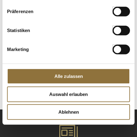
St.
Präferenzen
Dashi Kombu Algen - Seetang
getrocknet, Korea, 113 g
Art.Nr.:22595
Statistiken
Marketing
LEBENSMITTELKENNZEICHNUNGEN
€ 11,95
€ 105,75
/ kg
Alle zulassen
St.
Auswahl erlauben
Ablehnen