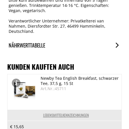
bitte kühl aufbewahren und innerhalb von 5 Tagen
genießen. Trinktemperatur 14-16 °C. Eigenschaften:
Vegan, vegetarisch.
Verantwortlicher Unternehmer: Privatkelterei van
Nahmen, Diersfordter Str. 27, 46499 Hamminkeln,
Deutschland.
NÄHRWERTTABELLE
Nährwerte
je 100ml
KUNDEN KAUFTEN AUCH
Brennwert
Newby Tea English Breakfast, schwarzer
297 kJ/70 kcal
Tee, 37,5 g, 15 St
Fett
Art.Nr.:45711
< 0.5 g
davon gesättigte Fettsäuren
< 0.5 g
LEBENSMITTELKENNZEICHNUNGEN
Kohlenhydrate
€ 15,65
17 g