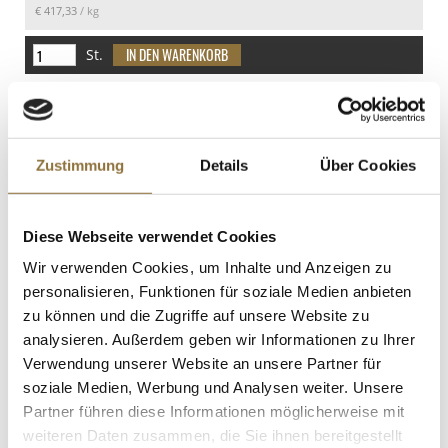
€ 417,33
/ kg
davon Zucker
17 g
St.
Eiweiß
Colombo-Gewürze, Sri-Lanka Curry nach
< 0.5 g
Antiller Art, 100 g
Salz
Art.Nr.:10872
< 0.01 g
Zustimmung
Details
Über Cookies
LEBENSMITTELKENNZEICHNUNGEN
Diese Webseite verwendet Cookies
Wir verwenden Cookies, um Inhalte und Anzeigen zu
€ 4,95
personalisieren, Funktionen für soziale Medien anbieten
€ 49,50
/ kg
zu können und die Zugriffe auf unsere Website zu
St.
analysieren. Außerdem geben wir Informationen zu Ihrer
Verwendung unserer Website an unsere Partner für
soziale Medien, Werbung und Analysen weiter. Unsere
Gewürzgarten Muskatnuss, gemahlen,
120 g
Partner führen diese Informationen möglicherweise mit
Art.Nr.:33020
weiteren Daten zusammen, die Sie ihnen bereitgestellt