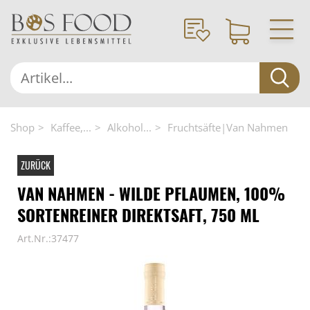
Shop
Kaffee,...
Alkohol...
Fruchtsäfte|Van Nahmen
ZURÜCK
VAN NAHMEN - WILDE PFLAUMEN, 100%
SORTENREINER DIREKTSAFT, 750 ML
Art.Nr.:37477