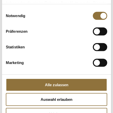
haben oder die sie im Rahmen Ihrer Nutzung der Dienste
gesammelt haben.
Einwilligungsauswahl
Notwendig
LEBENSMITTELKENNZEICHNUNGEN
€ 7,98
Präferenzen
€ 66,50
/ kg
St.
Statistiken
Fireglass Grill & Kochfeldreiniger mit
Sprühkopf, Herold, 750 ml
Marketing
Art.Nr.:25188
Alle zulassen
KENNZEICHNUNGEN U. SPEZIFIKATIONEN
Auswahl erlauben
€ 15,90
€ 21,20
/ Liter