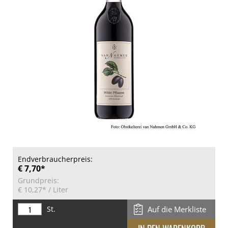
Endverbraucherpreis:
€ 7,70*
Grundpreis:
€ 10,27*
/ Liter
St.
Auf die Merkliste