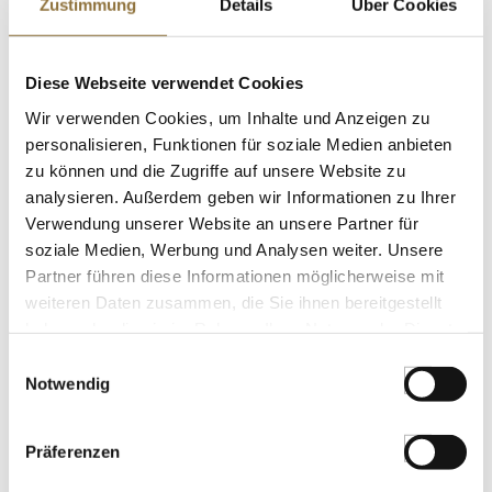
Zustimmung
Details
Über Cookies
St.
Diese Webseite verwendet Cookies
Vakuum Siegelrand-Beutel, 250mm x
Wir verwenden Cookies, um Inhalte und Anzeigen zu
350mm, glatt, 100 St
Art.Nr.:16035
personalisieren, Funktionen für soziale Medien anbieten
zu können und die Zugriffe auf unsere Website zu
analysieren. Außerdem geben wir Informationen zu Ihrer
Verwendung unserer Website an unsere Partner für
KENNZEICHNUNGEN U. SPEZIFIKATIONEN
soziale Medien, Werbung und Analysen weiter. Unsere
Partner führen diese Informationen möglicherweise mit
Produkt nur für Gastronomiekunden verfügbar.
i
weiteren Daten zusammen, die Sie ihnen bereitgestellt
haben oder die sie im Rahmen Ihrer Nutzung der Dienste
St.
gesammelt haben.
Einwilligungsauswahl
Notwendig
Kroepoek mit Garnelen, ungebacken,
gross, Indonesien, 500 g
Art.Nr.:13906
Präferenzen