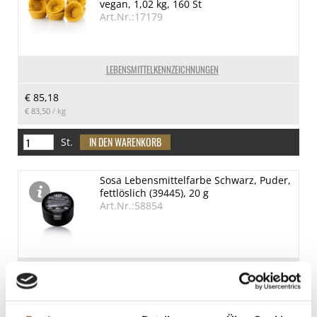
vegan, 1,02 kg, 160 St
Art.Nr.:17179
LEBENSMITTELKENNZEICHNUNGEN
€ 85,18
€ 83,50
/ kg
St.
Sosa Lebensmittelfarbe Schwarz, Puder,
fettlöslich (39445), 20 g
Art.Nr.:58854
LEBENSMITTELKENNZEICHNUNGEN
€ 12,33
€ 616,50
/ kg