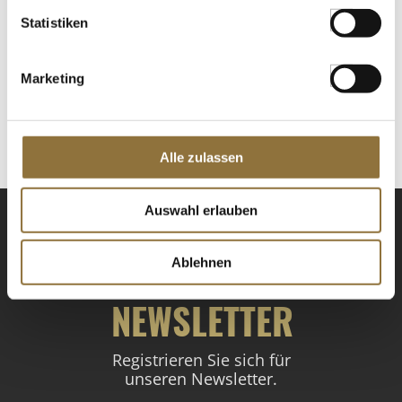
Statistiken
LEBENSMITTELKENNZEICHNUNGEN
€ 8,12
Marketing
€ 16,24
/ kg
St.
Alle zulassen
Auswahl erlauben
Ablehnen
NEWSLETTER
Registrieren Sie sich für
unseren Newsletter.