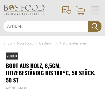
Shop
Non Foo...
Besteck...
Naturmaterialien
ZURÜCK
BOOT AUS HOLZ, 6,5CM,
HITZEBESTÄNDIG BIS 180°C, 50 STÜCK,
50 ST
Art.Nr.:64430