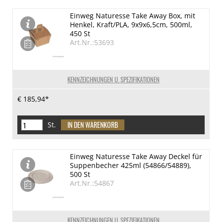
Einweg Naturesse Take Away Box, mit
Henkel, Kraft/PLA, 9x9x6,5cm, 500ml,
450 St
Art.Nr.:53693
KENNZEICHNUNGEN U. SPEZIFIKATIONEN
€ 185,94*
St.
Einweg Naturesse Take Away Deckel für
Suppenbecher 425ml (54866/54889),
500 St
Art.Nr.:54867
KENNZEICHNUNGEN U. SPEZIFIKATIONEN