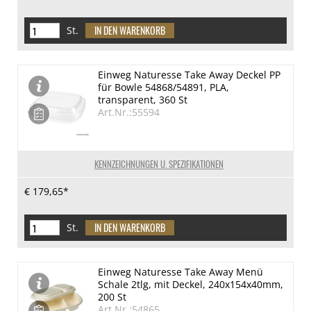
St.
Einweg Naturesse Take Away Deckel PP
für Bowle 54868/54891, PLA,
transparent, 360 St
Art.Nr.:55594
KENNZEICHNUNGEN U. SPEZIFIKATIONEN
€ 179,65*
St.
Einweg Naturesse Take Away Menü
Schale 2tlg, mit Deckel, 240x154x40mm,
200 St
Art.Nr.:54865