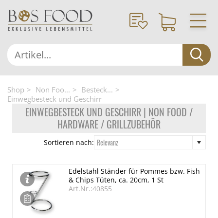
Shop
Non Foo...
Besteck...
Einwegbesteck und Geschirr
EINWEGBESTECK UND GESCHIRR | NON FOOD /
HARDWARE / GRILLZUBEHÖR
Relevanz
Sortieren nach:
Edelstahl Ständer für Pommes bzw. Fish
& Chips Tüten, ca. 20cm, 1 St
Art.Nr.:40855