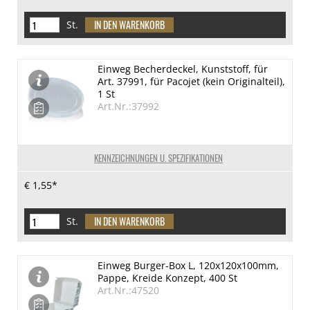
St.
Einweg Becherdeckel, Kunststoff, für
Art. 37991, für Pacojet (kein Originalteil),
1 St
Art.Nr.:37992
KENNZEICHNUNGEN U. SPEZIFIKATIONEN
€ 1,55*
St.
Einweg Burger-Box L, 120x120x100mm,
Pappe, Kreide Konzept, 400 St
Art.Nr.:47520