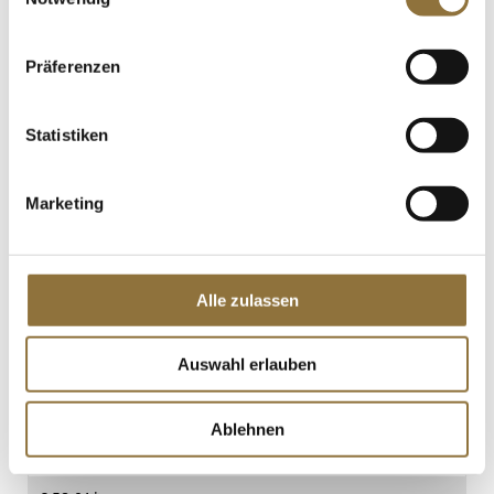
(Schale), rund, ø 18x3,5cm, 350ml, 100
St
Art.Nr.:53695
Präferenzen
Statistiken
KENNZEICHNUNGEN U. SPEZIFIKATIONEN
€ 43,14*
Marketing
St.
Alle zulassen
Einweg Naturesse Rührstäbchen, FSC
Birke, ungehülst, 11,4cm, 10.000 St
Art.Nr.:53707
Auswahl erlauben
Ablehnen
KENNZEICHNUNGEN U. SPEZIFIKATIONEN