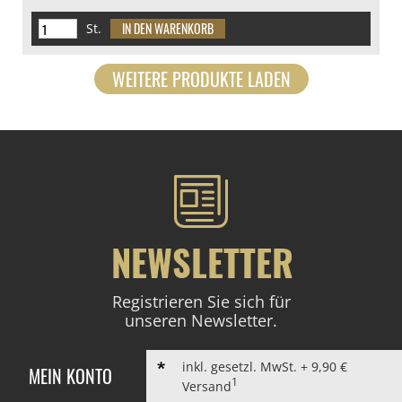
St.
WEITERE PRODUKTE LADEN
NEWSLETTER
Registrieren Sie sich für
unseren Newsletter.
inkl. gesetzl. MwSt. + 9,90 €
ANMELDEN
MEIN KONTO
1
Versand