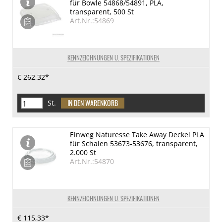
für Bowle 54868/54891, PLA,
transparent, 500 St
Art.Nr.:54869
KENNZEICHNUNGEN U. SPEZIFIKATIONEN
€ 262,32*
St.
Einweg Naturesse Take Away Deckel PLA
für Schalen 53673-53676, transparent,
2.000 St
Art.Nr.:54870
KENNZEICHNUNGEN U. SPEZIFIKATIONEN
€ 115,33*