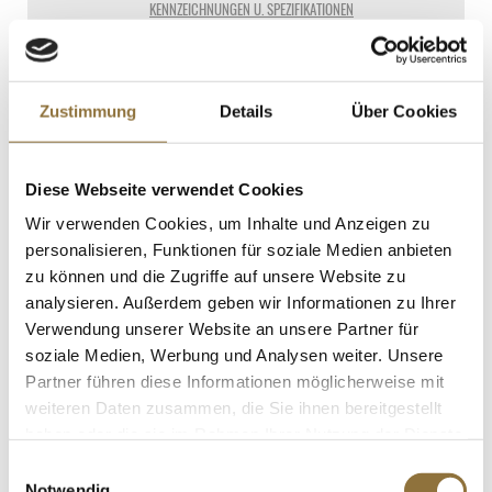
KENNZEICHNUNGEN U. SPEZIFIKATIONEN
€ 8,03*
St.
Zustimmung
Details
Über Cookies
Einweg Naturesse Palmblatt Bowle
Diese Webseite verwendet Cookies
(Schale), 6eckig, ø 24x2,5cm, 100 St
Art.Nr.:53697
Wir verwenden Cookies, um Inhalte und Anzeigen zu
personalisieren, Funktionen für soziale Medien anbieten
zu können und die Zugriffe auf unsere Website zu
analysieren. Außerdem geben wir Informationen zu Ihrer
KENNZEICHNUNGEN U. SPEZIFIKATIONEN
Verwendung unserer Website an unsere Partner für
soziale Medien, Werbung und Analysen weiter. Unsere
€ 64,95*
Partner führen diese Informationen möglicherweise mit
weiteren Daten zusammen, die Sie ihnen bereitgestellt
St.
haben oder die sie im Rahmen Ihrer Nutzung der Dienste
gesammelt haben.
Einwilligungsauswahl
Notwendig
Einweg Naturesse Palmblatt Bowle