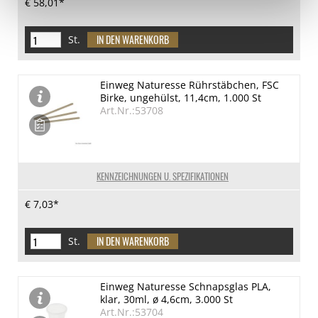
€ 58,01*
St.
Einweg Naturesse Rührstäbchen, FSC
Birke, ungehülst, 11,4cm, 1.000 St
Art.Nr.:53708
KENNZEICHNUNGEN U. SPEZIFIKATIONEN
€ 7,03*
St.
Einweg Naturesse Schnapsglas PLA,
klar, 30ml, ø 4,6cm, 3.000 St
Art.Nr.:53704