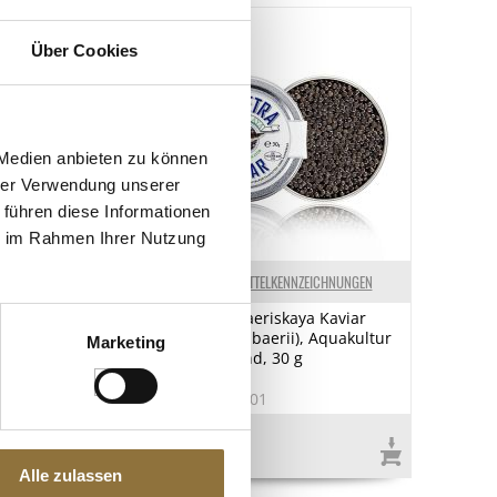
Über Cookies
 Medien anbieten zu können
hrer Verwendung unserer
 führen diese Informationen
ie im Rahmen Ihrer Nutzung
ELKENNZEICHNUNGEN
LEBENSMITTELKENNZEICHNUNGEN
- Mango-
Desietra Baeriskaya Kaviar
ht,
(Acipenser baerii), Aquakultur
Marketing
knet (38782), 250
Deutschland, 30 g
9
Art.Nr.:36101
€ 26,25
€ 875,00
/ kg
Alle zulassen