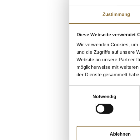
Zustimmung
Diese Webseite verwendet 
Wir verwenden Cookies, um I
und die Zugriffe auf unsere 
Website an unsere Partner fü
möglicherweise mit weiteren
der Dienste gesammelt habe
LEBENSMITTELKENN
Einwilligungsauswahl
Fallot - Dijon Senf
scharf, 1 l
Notwendig
Art.Nr.:13023
€ 10,97
Ablehnen