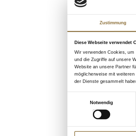
Brennwert
KUNDEN
Fett
Zustimmung
davon gesättigt
Kohlenhydrate
Diese Webseite verwendet 
davon Zucker
Wir verwenden Cookies, um I
Eiweiß
und die Zugriffe auf unsere 
Salz
Website an unsere Partner fü
möglicherweise mit weiteren
der Dienste gesammelt habe
LEBENSMITTELKENN
Einwilligungsauswahl
Notwendig
Himbeeren aus Sc
Dobla, 576 g, 72 S
Art.Nr.:58908