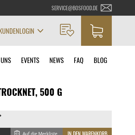
SERVICE@BOSFOOD.DE
KUNDENLOGIN
on
 UNS
EVENTS
NEWS
FAQ
BLOG
ngen
ETROCKNET, 500 G
*
Auf die Merkliste