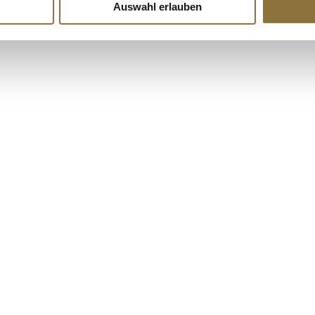
€ 33,30
€ 18,95
Auswahl erlauben
€ 83,25
/ kg
€ 0,68
/ 1l Zuber