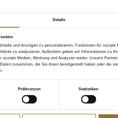
 KAUFTEN AUCH
Details
e Fettsäuren
Cookies
nhalte und Anzeigen zu personalisieren, Funktionen für soziale
Website zu analysieren. Außerdem geben wir Informationen zu I
r soziale Medien, Werbung und Analysen weiter. Unsere Partner
 Daten zusammen, die Sie ihnen bereitgestellt haben oder die s
n.
ZEICHNUNGEN
LEBENSMITTELKENNZEICHNUNGEN
LEBENSMITT
Präferenzen
Statistiken
hokolade,
Sojalecithin (Lecitina de Soja),
Hühnerfond, 
t
400 g
ohne zugeset
für 28 L, 570
Art.Nr.:53132
Art.Nr.:6188