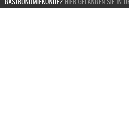
GASTRONOMIEKUNDE?
HIER GELANGEN SIE IN 
ZERTIFIZIERT & SICHER EINKAUFEN
KONTAKT
Mo.-Fr. 9-18 Uhr
Telefon:
+49-2132-139-0
Telefax: +49-2132-139-100
E-Mail:
Service@bosfood.de
Jobs und Karriere