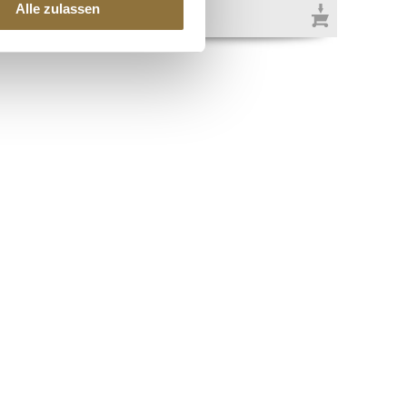
€ 4,93
Alle zulassen
eitung
€ 54,78
/ kg