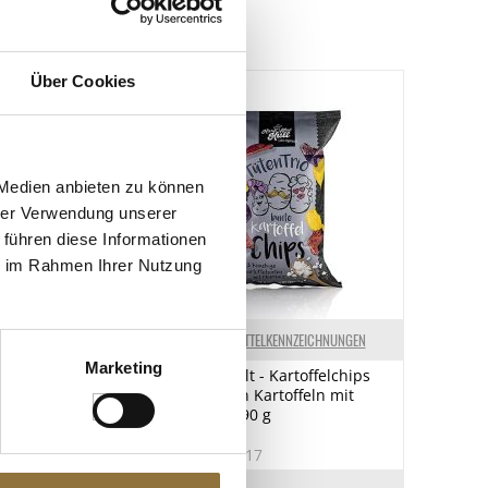
1059 kJ/258 kcal
5.3 g
Über Cookies
1.3 g
4 g
0.8 g
 Medien anbieten zu können
19 g
hrer Verwendung unserer
0.1 g
 führen diese Informationen
ie im Rahmen Ihrer Nutzung
ELKENNZEICHNUNGEN
LEBENSMITTELKENNZEICHNUNGEN
Marketing
Instantpulver
Kartoffelkult - Kartoffelchips
ztes Glutamat,
aus bunten Kartoffeln mit
 g
Meersalz, 90 g
3
Art.Nr.:65717