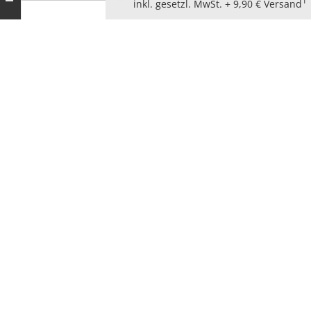
1
inkl. gesetzl. MwSt. + 9,90 € Versand
AGB für Verbraucher
Widerrufsbelehrung
Kundeninformationen