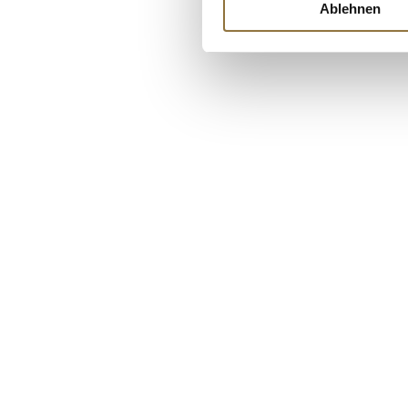
€ 71,28
Ablehnen
€ 123,75
/ kg