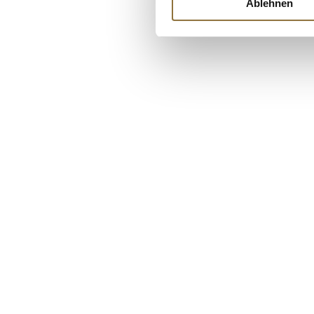
Ablehnen
€ 47,58
/ kg