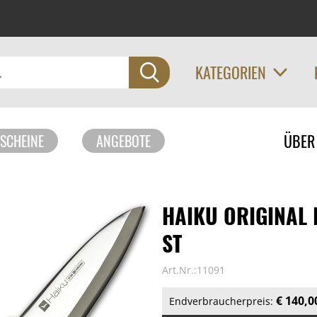
KATEGORIEN
Navigati
ÜBER
SCHEINE
ANGEBOTE
überspri
HAIKU ORIGINAL 
ST
Art.Nr.:11091
€ 140,0
Endverbraucherpreis: