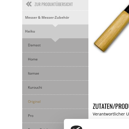
ZUR PRODUKTÜBERSICHT
Messer & Messer-Zubehör
Haiku
Damast
Home
Itamae
Kurouchi
Original
ZUTATEN/PROD
Verantwortlicher U
Pro