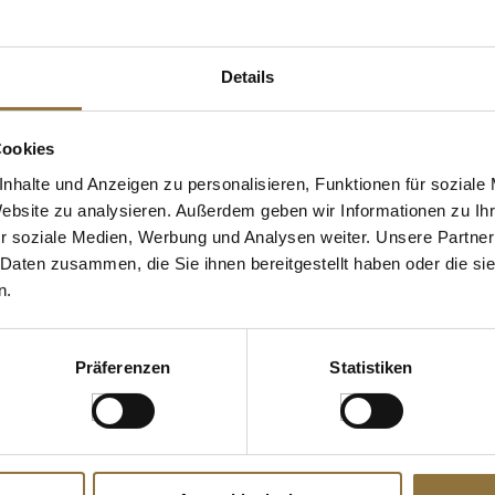
 KAUFTEN AUCH
Details
Cookies
nhalte und Anzeigen zu personalisieren, Funktionen für soziale
Website zu analysieren. Außerdem geben wir Informationen zu I
r soziale Medien, Werbung und Analysen weiter. Unsere Partner
 Daten zusammen, die Sie ihnen bereitgestellt haben oder die s
n.
ZEICHNUNGEN
LEBENSMITTELKENNZEICHNUNGEN
LEBENSMITT
Präferenzen
Statistiken
h Style,
Japanisches Dressing, mit
Sosa Lebensm
ng mit
Sojasauce, Essig, Öl, Wasabi,
Puder, Schwa
zen, 260 g
Citrus, Nihon Shokken, Japan,
20 g
1 l
Art.Nr.:27128
Art.Nr.:2973
€ 20,95
€ 8,91