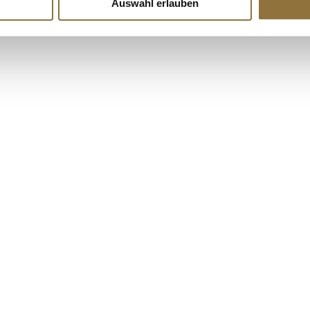
Auswahl erlauben
€ 445,50
/ kg