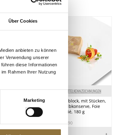
Über Cookies
 Medien anbieten zu können
hrer Verwendung unserer
 führen diese Informationen
ie im Rahmen Ihrer Nutzung
ELKENNZEICHNUNGEN
LEBENSMITTELKENNZEICHNUNGEN
Marketing
ittelfarbe,
Entenleberblock, mit Stücken,
rz, wasserlöslich,
Trapez, Halbkonserve, Foie
Gras, Rougié, 180 g
9
Art.Nr.:12590
€ 30,96