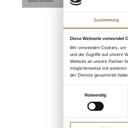
Ryoma Rainbow
KUNDEN
Zustimmung
Diese Webseite verwendet 
Wir verwenden Cookies, um I
und die Zugriffe auf unsere 
Website an unsere Partner fü
möglicherweise mit weiteren
der Dienste gesammelt habe
LEBENSMITTELKENN
Einwilligungsauswahl
Notwendig
Wiberg Marrakesc
Gewürzzubereitu
gerösteten Gewür
Art.Nr.:35558
€ 12,37