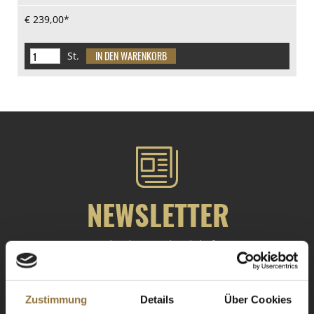
€ 239,00*
St.
NEWSLETTER
Registrieren Sie sich für
unseren Newsletter.
ANMELDEN
Zustimmung
Details
Über Cookies