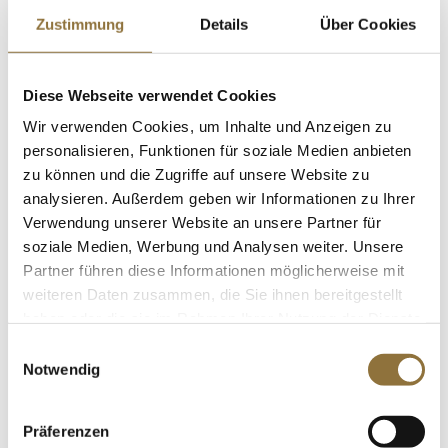
Zustimmung
Details
Über Cookies
St.
Diese Webseite verwendet Cookies
Edelstahlring-Ausstecher, glatt, ø 12cm,
Wir verwenden Cookies, um Inhalte und Anzeigen zu
2,5cm hoch, 0,3mm stark, 1 St
Art.Nr.:30773
personalisieren, Funktionen für soziale Medien anbieten
zu können und die Zugriffe auf unsere Website zu
analysieren. Außerdem geben wir Informationen zu Ihrer
Verwendung unserer Website an unsere Partner für
KENNZEICHNUNGEN U. SPEZIFIKATIONEN
soziale Medien, Werbung und Analysen weiter. Unsere
Partner führen diese Informationen möglicherweise mit
€ 6,24
weiteren Daten zusammen, die Sie ihnen bereitgestellt
haben oder die sie im Rahmen Ihrer Nutzung der Dienste
St.
gesammelt haben.
Einwilligungsauswahl
Notwendig
HELA Mistura de Tomato, 470 g
Art.Nr.:57861
Präferenzen