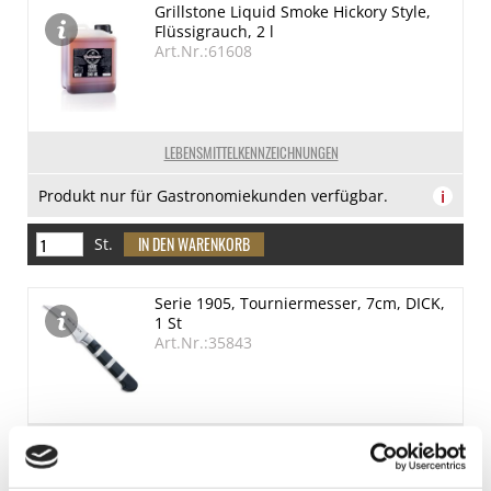
Grillstone Liquid Smoke Hickory Style,
Flüssigrauch, 2 l
Art.Nr.:61608
LEBENSMITTELKENNZEICHNUNGEN
Produkt nur für Gastronomiekunden verfügbar.
i
St.
Serie 1905, Tourniermesser, 7cm, DICK,
1 St
Art.Nr.:35843
KENNZEICHNUNGEN U. SPEZIFIKATIONEN
€ 45,51