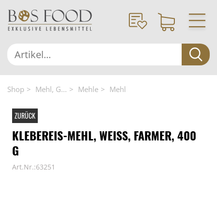
Shop
Mehl, G...
Mehle
Mehl
ZURÜCK
KLEBEREIS-MEHL, WEISS, FARMER, 400 G
Art.Nr.:63251