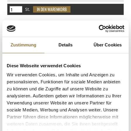
St.
2022er Pechstein Riesling GG QW,
trocken, 13 % vol., Von Winning, 750 ml
Art.Nr.:65861
Zustimmung
Details
Über Cookies
LEBENSMITTELKENNZEICHNUNGEN
Diese Webseite verwendet Cookies
€ 73,21
Wir verwenden Cookies, um Inhalte und Anzeigen zu
€ 97,61
/ Liter
personalisieren, Funktionen für soziale Medien anbieten
zu können und die Zugriffe auf unsere Website zu
St.
analysieren. Außerdem geben wir Informationen zu Ihrer
Verwendung unserer Website an unsere Partner für
Hoi Sin Sauce, Lee Kum Kee, 397 g
soziale Medien, Werbung und Analysen weiter. Unsere
Art.Nr.:12763
Partner führen diese Informationen möglicherweise mit
weiteren Daten zusammen, die Sie ihnen bereitgestellt
haben oder die sie im Rahmen Ihrer Nutzung der Dienste