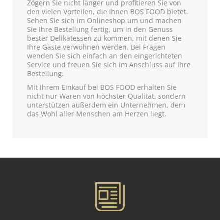
Zögern Sie nicht länger und profitieren Sie von
den vielen Vorteilen, die Ihnen BOS FOOD bietet.
Sehen Sie sich im Onlineshop um und machen
Sie Ihre Bestellung fertig, um in den Genuss
bester Delikatessen zu kommen, mit denen Sie
Ihre Gäste verwöhnen werden. Bei Fragen
wenden Sie sich einfach an den eingerichteten
Service und freuen Sie sich im Anschluss auf Ihre
Bestellung.
Mit Ihrem Einkauf bei BOS FOOD erhalten Sie
nicht nur Waren von höchster Qualität, sondern
unterstützen außerdem ein Unternehmen, dem
das Wohl aller Menschen am Herzen liegt.