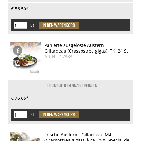
€ 56,50*
St.
Panierte ausgelöste Austern -
Gillardeau (Crassostrea gigas), TK, 24 St
Art.Nr.:17383
LEBENSMITTELKENNZEICHNUNGEN
€ 76,65*
St.
Frische Austern - Gillardeau M4
(Crassostrea gigas), à ca. 75g, Special de