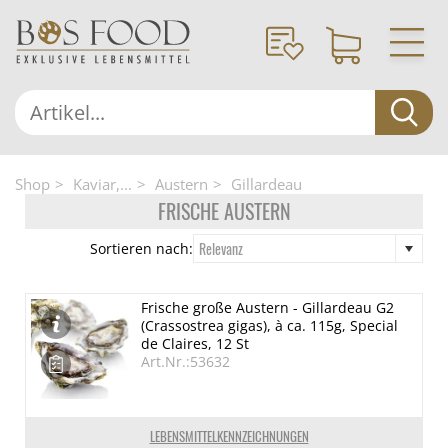
Shop
Kaviar,...
Austern
Gillardeau
FRISCHE AUSTERN
Relevanz
Sortieren nach:
Frische große Austern - Gillardeau G2
(Crassostrea gigas), à ca. 115g, Special
de Claires, 12 St
Art.Nr.:53632
LEBENSMITTELKENNZEICHNUNGEN