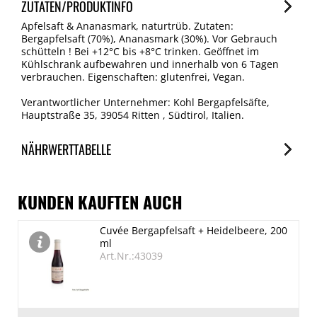
ZUTATEN/PRODUKTINFO
Apfelsaft & Ananasmark, naturtrüb. Zutaten:
Bergapfelsaft (70%), Ananasmark (30%). Vor Gebrauch
schütteln ! Bei +12°C bis +8°C trinken. Geöffnet im
Kühlschrank aufbewahren und innerhalb von 6 Tagen
verbrauchen. Eigenschaften: glutenfrei, Vegan.
Verantwortlicher Unternehmer: Kohl Bergapfelsäfte,
Hauptstraße 35, 39054 Ritten , Südtirol, Italien.
NÄHRWERTTABELLE
Nährwerte
je 100ml
KUNDEN KAUFTEN AUCH
Brennwert
Cuvée Bergapfelsaft + Heidelbeere, 200
204 kJ/48 kcal
ml
Fett
Art.Nr.:43039
0 g
davon gesättigte Fettsäuren
0 g