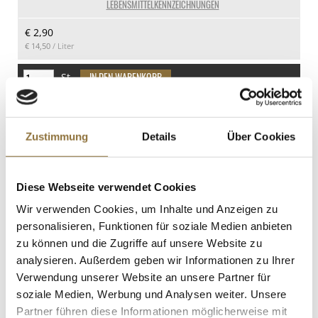
LEBENSMITTELKENNZEICHNUNGEN
Kohlenhydrate
€ 2,90
12 g
€ 14,50
/ Liter
davon Zucker
12 g
St.
Eiweiß
BOS FOOD Premium Selection - Baerii
0 g
Kaviar (baerii), Aquakultur, ohne
Salz
Zustimmung
Details
Über Cookies
Konservierungsmittel, China, 50 g
Art.Nr.:69272
0 g
Diese Webseite verwendet Cookies
LEBENSMITTELKENNZEICHNUNGEN
Wir verwenden Cookies, um Inhalte und Anzeigen zu
personalisieren, Funktionen für soziale Medien anbieten
€ 49,80
zu können und die Zugriffe auf unsere Website zu
€ 996,00
/ kg
analysieren. Außerdem geben wir Informationen zu Ihrer
Verwendung unserer Website an unsere Partner für
St.
soziale Medien, Werbung und Analysen weiter. Unsere
Partner führen diese Informationen möglicherweise mit
Black Tiger Garnelen, ohne Kopf ohne