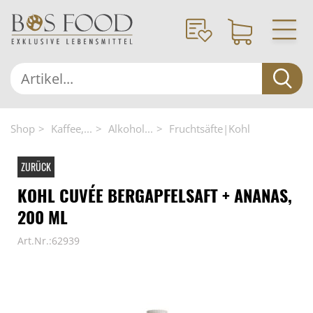
Shop
Kaffee,...
Alkohol...
Fruchtsäfte|Kohl
ZURÜCK
KOHL CUVÉE BERGAPFELSAFT + ANANAS,
200 ML
Art.Nr.:62939