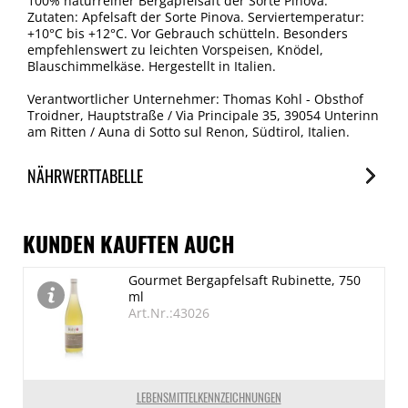
100% naturreiner Bergapfelsaft der Sorte Pinova.
Zutaten: Apfelsaft der Sorte Pinova. Serviertemperatur:
+10°C bis +12°C. Vor Gebrauch schütteln. Besonders
empfehlenswert zu leichten Vorspeisen, Knödel,
Blauschimmelkäse. Hergestellt in Italien.
Verantwortlicher Unternehmer: Thomas Kohl - Obsthof
Troidner, Hauptstraße / Via Principale 35, 39054 Unterinn
am Ritten / Auna di Sotto sul Renon, Südtirol, Italien.
NÄHRWERTTABELLE
Nährwerte
je 100ml
KUNDEN KAUFTEN AUCH
Brennwert
Gourmet Bergapfelsaft Rubinette, 750
191 kJ/45 kcal
ml
Fett
Art.Nr.:43026
0.04 g
davon gesättigte Fettsäuren
< 0.02 g
LEBENSMITTELKENNZEICHNUNGEN