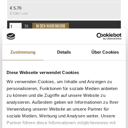
Kohlenhydrate
€ 5,70
11.06 g
€ 7,60
/ Liter
davon Zucker
10.5 g
St.
Eiweiß
Kohl Cuvée Bergapfelsaft + Birne,
0.07 g
200ml, 200 ml
Salz
Art.Nr.:43029
Zustimmung
Details
Über Cookies
0.01 g
Diese Webseite verwendet Cookies
LEBENSMITTELKENNZEICHNUNGEN
Wir verwenden Cookies, um Inhalte und Anzeigen zu
personalisieren, Funktionen für soziale Medien anbieten
€ 2,60
€ 13,00
/ Liter
zu können und die Zugriffe auf unsere Website zu
analysieren. Außerdem geben wir Informationen zu Ihrer
St.
Verwendung unserer Website an unsere Partner für
soziale Medien, Werbung und Analysen weiter. Unsere
van Nahmen - Aroniabeerensaft, 100%
Partner führen diese Informationen möglicherweise mit
Direktsaft, BIO, 750 ml