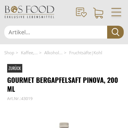
Shop
Kaffee,...
Alkohol...
Fruchtsäfte|Kohl
ZURÜCK
GOURMET BERGAPFELSAFT PINOVA, 200
ML
Art.Nr.:43019