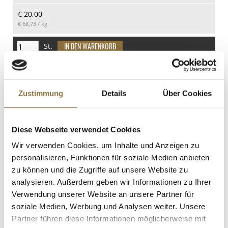
Kohlenhydrate
€ 20,00
12.9 g
€ 68,73
/ kg
davon Zucker
11.9 g
St.
Eiweiß
Sojasauce - Shoyu, Healthy Boy, dunkel,
0.1 g
mit Pilzen, 700 ml
Salz
Art.Nr.:24832
Zustimmung
Details
Über Cookies
< 0.01 g
Diese Webseite verwendet Cookies
LEBENSMITTELKENNZEICHNUNGEN
Wir verwenden Cookies, um Inhalte und Anzeigen zu
personalisieren, Funktionen für soziale Medien anbieten
€ 7,30
€ 10,43
/ Liter
zu können und die Zugriffe auf unsere Website zu
analysieren. Außerdem geben wir Informationen zu Ihrer
St.
Verwendung unserer Website an unsere Partner für
soziale Medien, Werbung und Analysen weiter. Unsere
Große Muschelnudeln zum Füllen,
Partner führen diese Informationen möglicherweise mit
Conchiglioni Vietri, gelb, 500 g