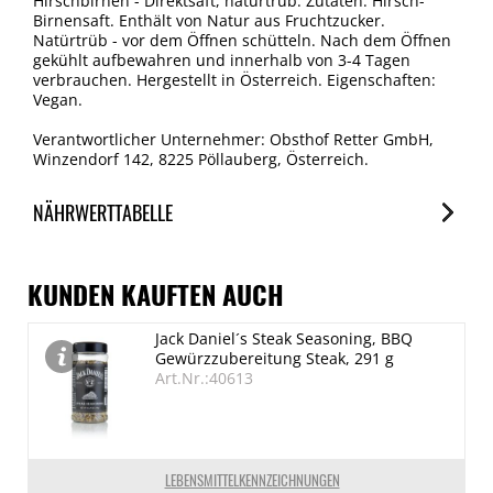
Hirschbirnen - Direktsaft, naturtrüb. Zutaten: Hirsch-
Birnensaft. Enthält von Natur aus Fruchtzucker.
Natürtrüb - vor dem Öffnen schütteln. Nach dem Öffnen
gekühlt aufbewahren und innerhalb von 3-4 Tagen
verbrauchen. Hergestellt in Österreich. Eigenschaften:
Vegan.
Verantwortlicher Unternehmer: Obsthof Retter GmbH,
Winzendorf 142, 8225 Pöllauberg, Österreich.
NÄHRWERTTABELLE
Nährwerte
je 100ml
KUNDEN KAUFTEN AUCH
Brennwert
Jack Daniel´s Steak Seasoning, BBQ
232 kJ/55 kcal
Gewürzzubereitung Steak, 291 g
Fett
Art.Nr.:40613
0.3 g
davon gesättigte Fettsäuren
0.1 g
LEBENSMITTELKENNZEICHNUNGEN