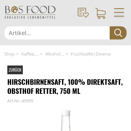
Shop
Kaffee,...
Alkohol...
Fruchtsäfte|Diverse
ZURÜCK
HIRSCHBIRNENSAFT, 100% DIREKTSAFT,
OBSTHOF RETTER, 750 ML
Art.Nr.:45995