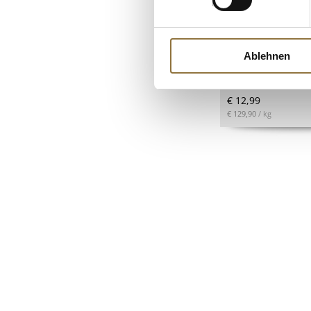
LEBENSMITTELKENN
Tomaten-Paradeis
Gewürzsalz, Alte
100 g
Ablehnen
Art.Nr.:64606
€ 12,99
€ 129,90
/ kg