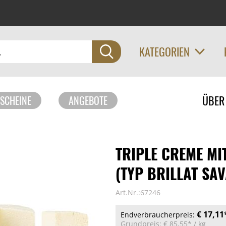
KATEGORIEN
Navigati
ÜBER
SCHEINE
ANGEBOTE
überspri
TRIPLE CREME MI
(TYP BRILLAT SAV
Art.Nr.:67246
€ 17,11
Endverbraucherpreis:
Grundpreis:
€ 85,55*
/ kg