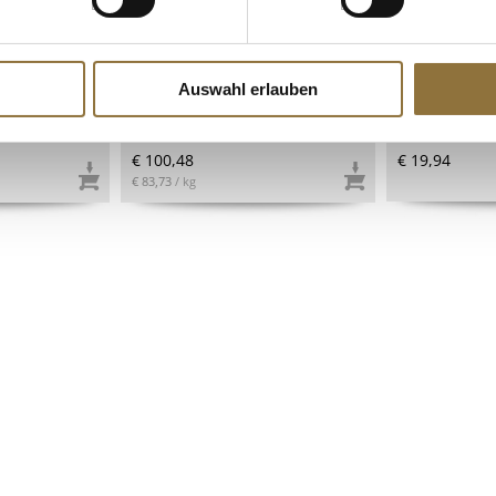
ZEICHNUNGEN
LEBENSMITTELKENNZEICHNUNGEN
LEBENSMITT
ersalz,
Deko-Aufleger "Domino
Kapern, in Sa
s Gewürzamt,
Rechteck" weiße/dunkle
kg
Schokolade gestreift,
Auswahl erlauben
32x49mm, 1,2 kg, ca.380 St
Art.Nr.:43477
Art.Nr.:4899
€ 100,48
€ 19,94
€ 83,73
/ kg