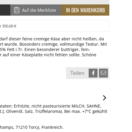
Auf die Merkliste
r 350,00 €
o darf dieser feine cremige Käse aber nicht heißen, da
inert wurde. Bosonders cremige, vollmundige Textur. Mit
% Fett i.Tr. Einen besonderer buttriger, fein-
uf einer Käseplatte nicht fehlen sollte. Schöne
Teilen
taten: Erhitzte, nicht pasteurisierte MILCH, SAHNE,
], Olivenöl, Salz, Trüffelaroma). Bei max. +7°C gekühlt
hamps, 71210 Torcy, Frankreich.