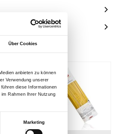
je 100g
1363 kJ/330 kcal
Spuren / Enthalten
32 g
Über Cookies
Enthalten
23 g
2.5 g
2 g
 Medien anbieten zu können
8 g
hrer Verwendung unserer
 führen diese Informationen
0.8 g
ie im Rahmen Ihrer Nutzung
Marketing