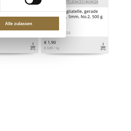
ELKENNZEICHNUNGEN
LEBENSMITTELKENNZEICHNUNGEN
lz, Casa Rinaldi, 1
Granoro Tagliatelle, gerade
Bandnudel, 5mm, No.2, 500 g
Alle zulassen
5
Art.Nr.:11804
€ 1,90
€ 3,80
/ kg