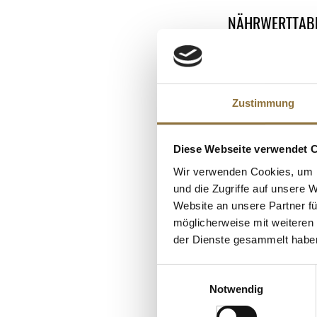
NÄHRWERTTAB
Nährwerte
ALLERGENE
Brennwert
Allergene
Fett
Zustimmung
Milch
KUNDEN
davon gesättigt
Kohlenhydrate
Diese Webseite verwendet 
davon Zucker
Wir verwenden Cookies, um I
Eiweiß
und die Zugriffe auf unsere 
Website an unsere Partner fü
Salz
möglicherweise mit weiteren
der Dienste gesammelt habe
Einwilligungsauswahl
Notwendig