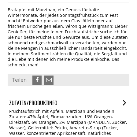
Bratapfel mit Marzipan, ein Genuss für kalte
Wintermonate, der jedes Sonntagsfrühstück zum Fest
macht! Entweder pur aus dem Glas löffeln oder auf
frischem Brioche genießen. Véronique Witzigmann: Lieber
Genießer, für meine feinen Fruchtaufstriche suche ich für
Sie nur beste Früchte und Gewürze aus. Um diese Zutaten
schonend und geschmackvoll zu verarbeiten, werden nur
kleine Mengen in ausschließlicher Handarbeit eingekocht.
In meinem Sortiment zählen die Qualität, die Sorgfalt und
die Liebe mit denen ich meine Produkte einkoche. Das
schmeckt man!
Teilen
ZUTATEN/PRODUKTINFO
Fruchtaufstrich mit Äpfeln, Marzipan und Mandeln.
Zutaten: 47% Äpfel, Einmachzucker, 16% Orangen-
Direktsaft, 6% Orangen, 2% Marzipan (MANDELN, Zucker,
Wasser), Geliermittel: Pektin, Amaretto-Sirup (Zucker,
Wasser, konzentrierter Aprikosensaft, natürliches