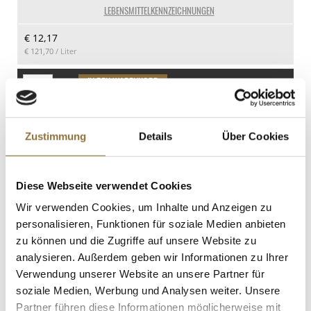
36 g
LEBENSMITTELKENNZEICHNUNGEN
davon Zucker
€ 12,17
35 g
€ 121,70
/ Liter
Eiweiß
0.8 g
St.
Salz
1.1 g
Croquetas - Kroketten mit Steinpilzen,
Glutenfrei, Food-Vac, 1 kg, 50 St
Zustimmung
Details
Über Cookies
Art.Nr.:64241
Diese Webseite verwendet Cookies
Wir verwenden Cookies, um Inhalte und Anzeigen zu
LEBENSMITTELKENNZEICHNUNGEN
personalisieren, Funktionen für soziale Medien anbieten
€ 28,95
zu können und die Zugriffe auf unsere Website zu
analysieren. Außerdem geben wir Informationen zu Ihrer
Verwendung unserer Website an unsere Partner für
St.
soziale Medien, Werbung und Analysen weiter. Unsere
Partner führen diese Informationen möglicherweise mit