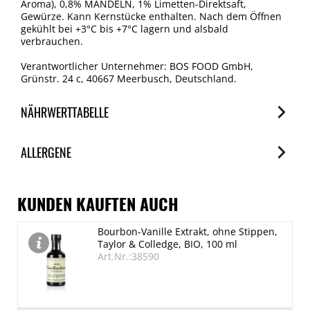
Aroma), 0,8% MANDELN, 1% Limetten-Direktsaft,
Gewürze. Kann Kernstücke enthalten. Nach dem Öffnen
gekühlt bei +3°C bis +7°C lagern und alsbald
verbrauchen.
Verantwortlicher Unternehmer: BOS FOOD GmbH,
Grünstr. 24 c, 40667 Meerbusch, Deutschland.
NÄHRWERTTABELLE
Nährwerte
ALLERGENE
je 100g
Brennwert
Allergene
691 kJ/163 kcal
Spuren / Enthalten
KUNDEN KAUFTEN AUCH
Fett
Schalenfrüchte (Mandel,Pistazie)
Bourbon-Vanille Extrakt, ohne Stippen,
1.5 g
Enthalten
Taylor & Colledge, BIO, 100 ml
davon gesättigte Fettsäuren
SO2/Sulfite
Art.Nr.:38590
Spuren
0.1 g
Kohlenhydrate