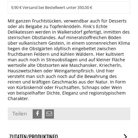
9,90 € Versand bei Bestellwert unter 350,00 €
Mit ganzen Fruchtstücken, verwendbar auch für Desserts
oder als Beigabe zu Topfenknödeln. Fink´s Echte
Delikatessen werden in Walkersdorf gefertigt, inmitten des
steirischen Obstlandes. Auf mineralstoffreichen Böden
über vulkanischem Gestein, in einem sonnenreichen Klima
liegen die Obstgärten idyllisch eingebettet zwischen
fruchtbaren Feldern und kühlen Wäldern. Hier kultiviert
man auch noch in Streuobstlagen und auf kleiner Fläche
wertvolle alte Obstsorten wie Maschansker, Kriecherln,
Hauszwetschken oder Weingartenpfirsich. Und hier
versteht man sich auch noch auf die Bewahrung des
reinen und kräftigen Geschmacks aus der Natur. In Form
von Kürbiskernöl oder Fruchsäften, Schnaps oder Wein
von beispielhafter Dichte, Eleganz und regionstypischem
Charakter.
Teilen
ZUTATEN/PRODUKTINFO