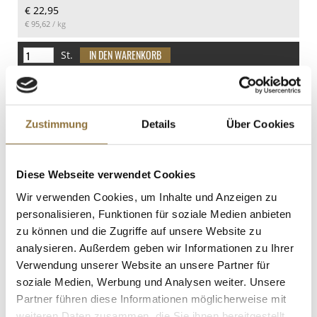
€ 22,95
35.3 g
€ 95,62
/ kg
davon Zucker
34.5 g
St.
Eiweiß
Weißer Klebe Reis, Royal Thai Rice, 1 kg
0.8 g
Art.Nr.:67612
Salz
Zustimmung
Details
Über Cookies
0 g
Diese Webseite verwendet Cookies
LEBENSMITTELKENNZEICHNUNGEN
Wir verwenden Cookies, um Inhalte und Anzeigen zu
€ 5,34
personalisieren, Funktionen für soziale Medien anbieten
zu können und die Zugriffe auf unsere Website zu
analysieren. Außerdem geben wir Informationen zu Ihrer
St.
Verwendung unserer Website an unsere Partner für
soziale Medien, Werbung und Analysen weiter. Unsere
Apfel-Cidre-Essig, 5% Säure, Huilerie
Partner führen diese Informationen möglicherweise mit
Beaujolaise - Mireille et Jean-Marc, 500
weiteren Daten zusammen, die Sie ihnen bereitgestellt