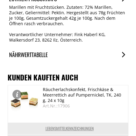
Marillen mit Fruchtstücken. Zutaten: 72% Marillen,
Zucker, Geliermittel: Pektin. Hergestellt aus 78g Früchten
je 100g, Gesamtzuckergehalt 42g je 100g. Nach dem
Öffnen rasch verbrauchen.
Verantwortlicher Unternehmer: Fink Haberl KG,
Walkersdorf 23, 8262 Ilz, Österreich.
NÄHRWERTTABELLE
Nährwerte
je 100ml
KUNDEN KAUFTEN AUCH
Brennwert
Räucherlachskonfekt, Frischkäse &
633 kJ/151 kcal
Meerrettich auf Pumpernickel, TK, 240
Fett
g, 24 x 10g
Art.Nr.:17906
0.1 g
davon gesättigte Fettsäuren
0 g
LEBENSMITTELKENNZEICHNUNGEN
Kohlenhydrate