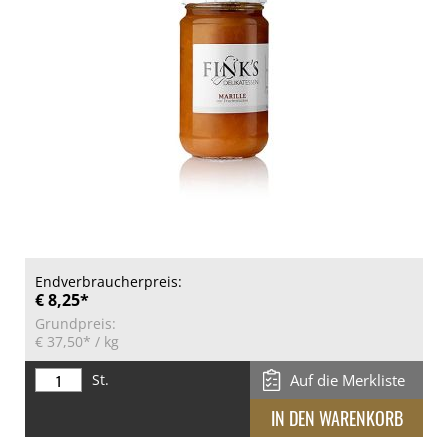
Endverbraucherpreis:
€ 8,25*
Grundpreis:
€ 37,50*
/ kg
St.
Auf die Merkliste