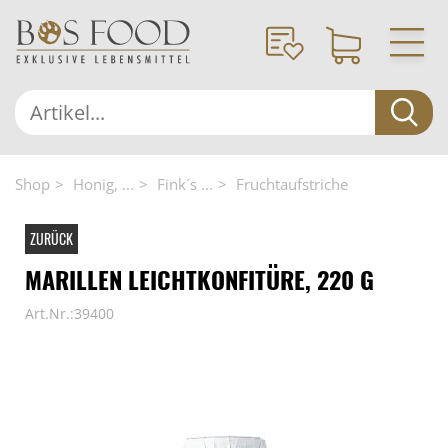
Shop
Honig, ...
Fink´s ...
Fruchtaufstriche
ZURÜCK
MARILLEN LEICHTKONFITÜRE, 220 G
Art.Nr.:39400