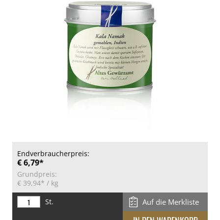
Endverbraucherpreis:
€ 6,79*
Grundpreis:
€ 39,94*
/ kg
St.
Auf die Merkliste