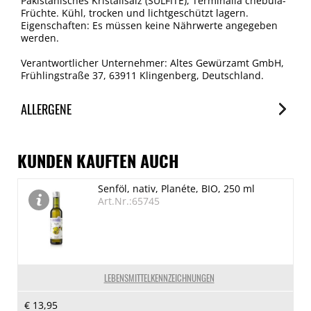
Pakistanisches Kristallsalz (SULFITE), Terminalia chebula-
Früchte. Kühl, trocken und lichtgeschützt lagern.
Eigenschaften: Es müssen keine Nährwerte angegeben
werden.
Verantwortlicher Unternehmer: Altes Gewürzamt GmbH,
Frühlingstraße 37, 63911 Klingenberg, Deutschland.
ALLERGENE
Allergene
Spuren / Enthalten
KUNDEN KAUFTEN AUCH
SO2/Sulfite
Senföl, nativ, Planéte, BIO, 250 ml
Enthalten
Art.Nr.:65745
LEBENSMITTELKENNZEICHNUNGEN
€ 13,95