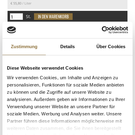
€ 55,80
/ Liter
St.
Vollmilchpulver - lait entier poudre,
mind. 26% Fett, 1 kg
Art.Nr.:17514
Zustimmung
Details
Über Cookies
Diese Webseite verwendet Cookies
LEBENSMITTELKENNZEICHNUNGEN
Wir verwenden Cookies, um Inhalte und Anzeigen zu
€ 18,95
personalisieren, Funktionen für soziale Medien anbieten
zu können und die Zugriffe auf unsere Website zu
analysieren. Außerdem geben wir Informationen zu Ihrer
St.
Verwendung unserer Website an unsere Partner für
soziale Medien, Werbung und Analysen weiter. Unsere
Wiberg BASIC Gemüse, Gewürzsalz, 1 kg
Partner führen diese Informationen möglicherweise mit
Art.Nr.:44346
weiteren Daten zusammen, die Sie ihnen bereitgestellt